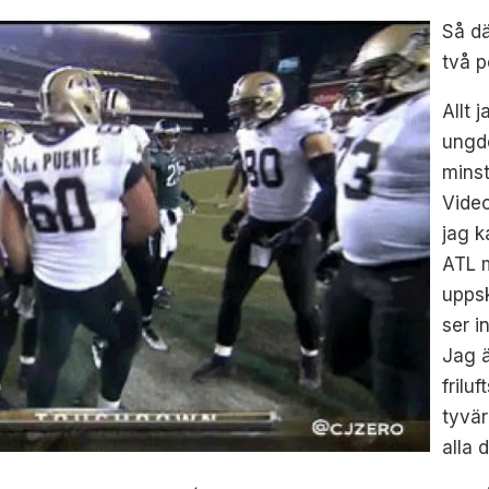
Så dä
två p
Allt 
ungdo
mins
Vide
jag k
ATL m
upps
ser i
Jag 
frilu
tyvär
alla 