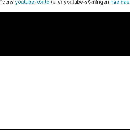
e Toons
youtube-konto
(eller youtube-sökningen
nae nae