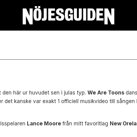
tt den här ur huvudet sen i julas typ.
We Are Toons
dan
eller det kanske var exakt 1 officiell musikvideo till s
ollsspelaren
Lance Moore
från mitt favoritlag
New Orela