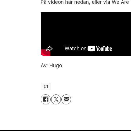
På videon här nedan, eller via We Ar
Av: Hugo
01