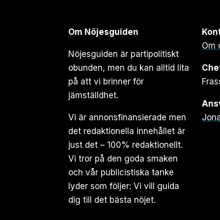
Om Nöjesguiden
Kon
Om 
Nöjesguiden är partipolitiskt
obunden, men du kan alltid lita
Che
på att vi brinner för
Fras
jämställdhet.
Ansv
Vi är annonsfinansierade men
Jona
det redaktionella innehållet är
just det – 100% redaktionellt.
Vi tror på den goda smaken
och vår publicistiska tanke
lyder som följer: Vi vill guida
dig till det bästa nöjet.