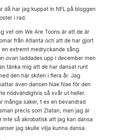
r då har jag kuppat in NFL på bloggen
oster i rad.
jag vet om We Are Toons är att de är
mar från Atlanta och att de har gjort
t en extremt medryckande sång.
on ovan laddades upp i december men
an tänka mig att de har dansat runt
ed den här skiten i flera år. Jag
kattar även dansen Nae Nae för den
nte nödvändigtvis så svår ut heller.
är många saker, t ex en bevandrad
ftsman precis som Zlatan, men jag är
r inte så akrobatisk att jag kan dansa
danser jag skulle vilja kunna dansa.