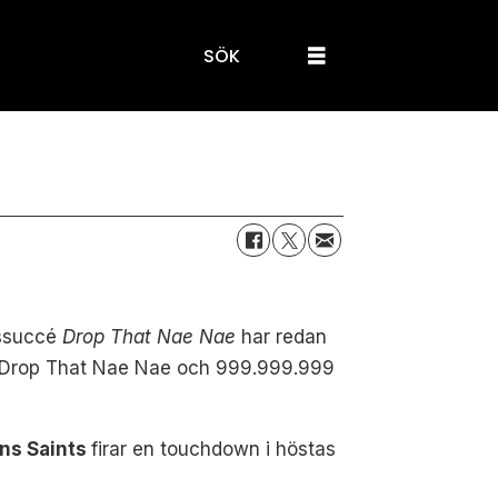
SÖK
ssuccé
Drop That
Nae Nae
har redan
ången Drop That Nae Nae och 999.999.999
ns Saints
firar en touchdown i höstas