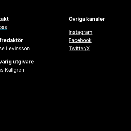
takt
Övriga kanaler
oss
Instagram
fredaktör
Facebook
se Levinsson
Twitter/X
arig utgivare
s Källgren