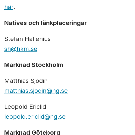
här
.
Natives och länkplaceringar
Stefan Hallenius
sh@hkm.se
Marknad Stockholm
Matthias Sjödin
matthias.sjodin@ng.se
Leopold Ericlid
leopold.ericlid@ng.se
Marknad Göteborg