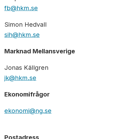
fb@hkm.se
Simon Hedvall
sih@hkm.se
Marknad Mellansverige
Jonas Källgren
jk@hkm.se
Ekonomifrågor
ekonomi@ng.se
Postadress