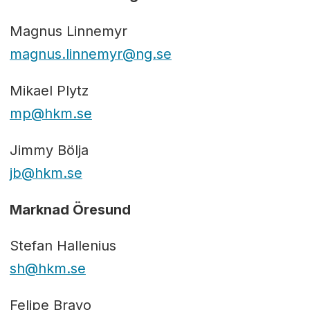
Magnus Linnemyr
magnus.linnemyr@ng.se
Mikael Plytz
mp@hkm.se
Jimmy Bölja
jb@hkm.se
Marknad Öresund
Stefan Hallenius
sh@hkm.se
Felipe Bravo