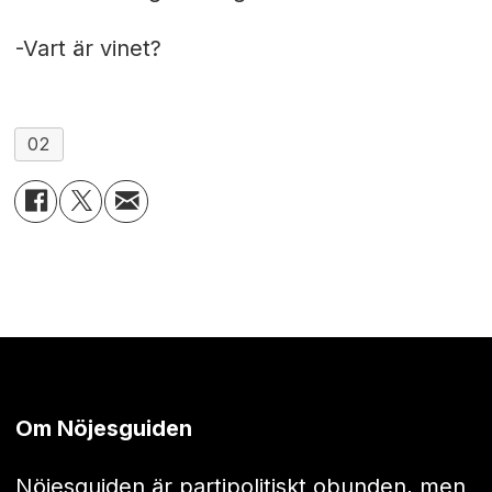
-Vart är vinet?
02
Om Nöjesguiden
Nöjesguiden är partipolitiskt obunden, men