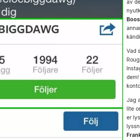
av de
nyut
Boos
annan
kändi
Vad s
Roug
Inst
dem! 
konto
Jag 
lite 
er ly
lyssn
Fran