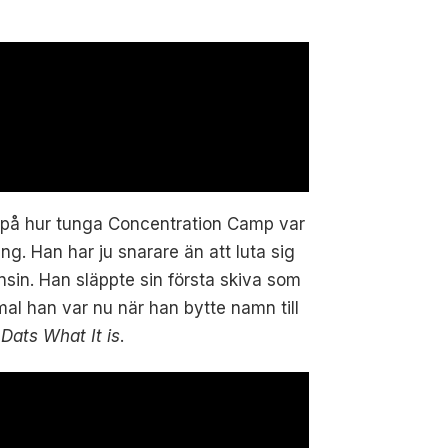
la på hur tunga Concentration Camp var
g. Han har ju snarare än att luta sig
ånsin. Han släppte sin första skiva som
l han var nu när han bytte namn till
m
Dats What It is
.