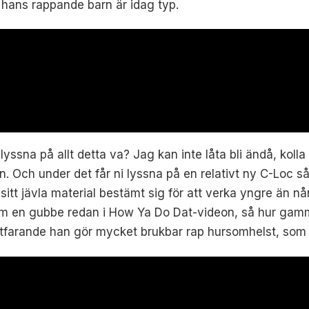
 hans rappande barn är idag typ.
yssna på allt detta va? Jag kan inte låta bli ändå, kol
 Och under det får ni lyssna på en relativt ny C-Loc sån
t sitt jävla material bestämt sig för att verka yngre än n
om en gubbe redan i How Ya Do Dat-videon, så hur gamma
ortfarande han gör mycket brukbar rap hursomhelst, so