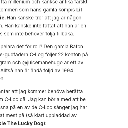
tta millenium och kankse är lika färskt
kommen som hans gamla kompis
Lil
ie.
Han kanske tror att jag är någon
. Han kanske inte fattat att han är en
s som inte behöver följa tillbaka.
pelara det för roll? Den gamla Baton
e-gudfadern C-Log följer 22 konton på
agram och @juicemanehugo är ett av
Alltså han är ändå följd av 1994
n.
antar att jag kommer behöva berätta
om C-Loc då. Jag kan börja med att be
ssna på en av de C-Loc sånger jag har
at mest på (så klart uppladdad av
kie The Lucky Dog
):