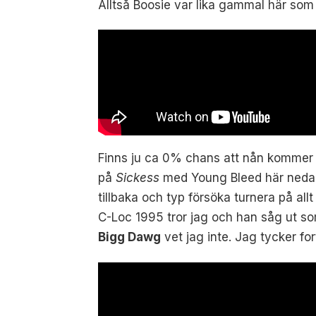
Alltså Boosie var lika gammal här som
Finns ju ca 0% chans att nån kommer l
på
Sickess
med Young Bleed här nedan.
tillbaka och typ försöka turnera på all
C-Loc 1995 tror jag och han såg ut s
Bigg Dawg
vet jag inte. Jag tycker f