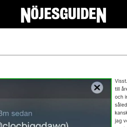
Visst
till 
och i
såled
kansk
jag v