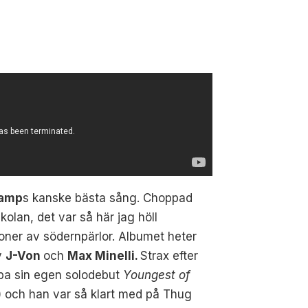
Camp
s kanske bästa sång. Choppad
olan, det var så här jag höll
oner av södernpärlor. Albumet heter
v
J-Von
och
Max Minelli.
Strax efter
äppa sin egen solodebut
Youngest of
) och han var så klart med på Thug