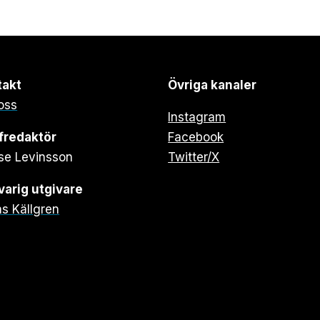
takt
Övriga kanaler
oss
Instagram
fredaktör
Facebook
se Levinsson
Twitter/X
arig utgivare
s Källgren