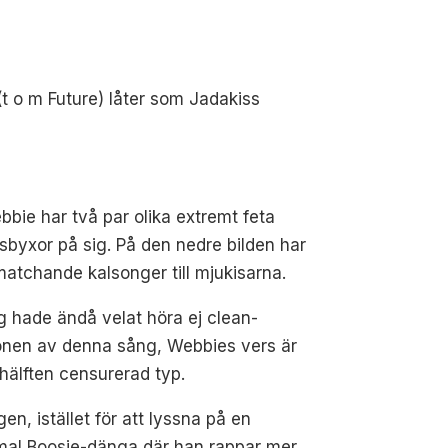
(t o m Future) låter som Jadakiss
bbie har två par olika extremt feta
sbyxor på sig. På den nedre bilden har
atchande kalsonger till mjukisarna.
g hade ändå velat höra ej clean-
onen av denna sång, Webbies vers är
ll hälften censurerad typ.
igen, istället för att lyssna på en
al Boosie-dänga där han rappar mer