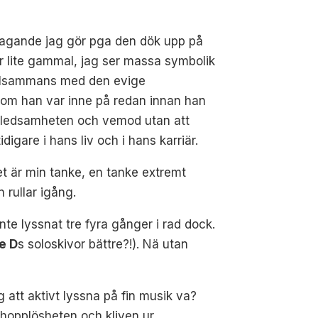
antagande jag gör pga den dök upp på
 är lite gammal, jag ser massa symbolik
 tillsammans med den evige
 som han var inne på redan innan han
om ledsamheten och vemod utan att
digare i hans liv och i hans karriär.
t är min tanke, en tanke extremt
 rullar igång.
nte lyssnat tre fyra gånger i rad dock.
ie D
s soloskivor bättre?!). Nä utan
g att aktivt lyssna på fin musik va?
 hopplösheten och kliven ur