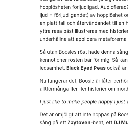
hopplösheten förljudligad. Audiofierad?
ljud = förljudligandet) av hopplöshet oc
en platt fall och återvändandet till en 
yttre resa bäst illustreras med histori
underhållne att applicera metaforerna
Så utan Boosies röst hade denna sång 
konnotioner rösten bär för mig. Så kän
ledsamhet.
Black Eyed Peas
också är
Nu fungerar det, Boosie är låter oerhör
alltförmånga fler fler historier om mor
I just like to make people happy I ju
Det är omjöligt att inte hoppas på Bo
sång på ett
Zaytoven-
beat, ett
DJ Mu