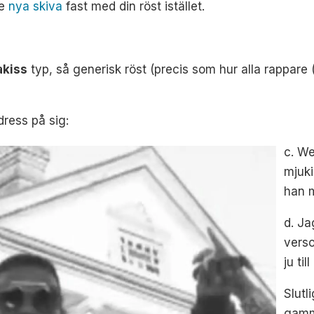
ge
nya skiva
fast med din röst istället.
akiss
typ, så generisk röst (precis som hur alla rappare 
dress på sig:
c. We
mjuki
han m
d. Ja
vers
ju ti
Slutl
gamm