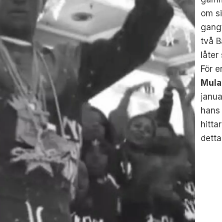
om si
gangt
två 
låter
För e
Mula
janua
hans
hitta
detta