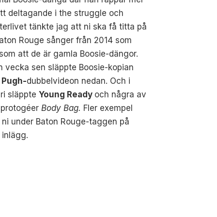
tt deltagande i the struggle och
erlivet tänkte jag att ni ska få titta på
Baton Rouge sånger från 2014 som
 som att de är gamla Boosie-dängor.
n vecka sen släppte Boosie-kopian
 Pugh-
dubbelvideon nedan. Och i
ri släppte
Young Ready
och några av
 protogéer
Body Bag.
Fler exempel
r ni under Baton Rouge-taggen på
 inlägg.