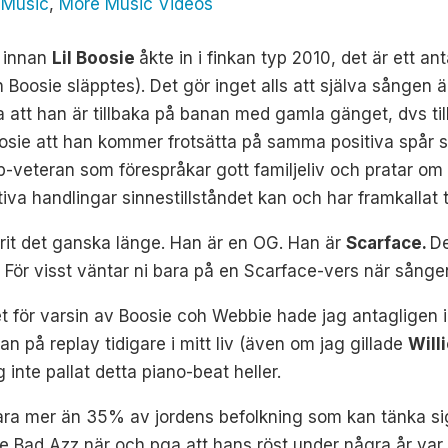
,
Music
,
More Music Videos
d innan
Lil Boosie
åkte in i finkan typ 2010, det är ett 
n Boosie släpptes). Det gör inget alls att själva sången
 visa att han är tillbaka på banan med gamla gänget, dvs
Boosie att han kommer frotsätta på samma positiva spår
ap-veteran som förespråkar gott familjeliv och pratar 
iva handlingar sinnestillståndet kan och har framkallat ti
arit det ganska länge. Han är en OG. Han är
Scarface.
De
. För visst väntar ni bara på en Scarface-vers när sången
et för varsin av Boosie coh Webbie hade jag antagligen i
n på replay tidigare i mitt liv (även om jag gillade
Will
 inte pallat detta piano-beat heller.
e vara mer än 35% av jordens befolkning som kan tänka si
ie Bad Azz när och pga att hans röst under några år var