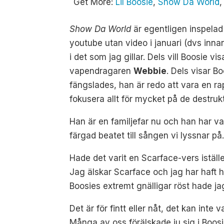
Get More:
Lil Boosie
,
Show Da World
Show Da World
är egentligen inspela
youtube utan video i januari (dvs inna
i det som jag gillar. Dels vill Boosie
vapendragaren
Webbie
. Dels visar 
fängslades, han är redo att vara en r
fokusera allt för mycket på de destrukt
Han är en familjefar nu och han har v
färgad beatet till sången vi lyssnar på
Hade det varit en Scarface-vers iställ
Jag älskar Scarface och jag har haft ha
Boosies extremt gnälligar röst hade jag
Det är för fintt eller nåt, det kan int
Många av oss förälskade ju sig i Boos