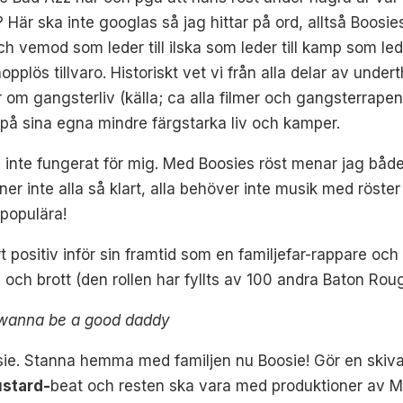
 Här ska inte googlas så jag hittar på ord, alltså Boosie
h vemod som leder till ilska som leder till kamp som leder
hopplös tillvaro. Historiskt vet vi från alla delar av unde
er om gangsterliv (källa; ca alla filmer och gangsterrape
 på sina egna mindre färgstarka liv och kamper.
inte fungerat för mig. Med Boosies röst menar jag både
ner inte alla så klart, alla behöver inte musik med röst
 populära!
t positiv inför sin framtid som en familjefar-rappare och
d och brott (den rollen har fyllts av 100 andra Baton Roug
st wanna be a good daddy
osie. Stanna hemma med familjen nu Boosie! Gör en skiva
stard-
beat och resten ska vara med produktioner av 