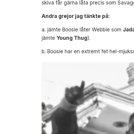
skiva får gärna låta precis som Sava
Andra grejor jag tänkte på:
a. jämte Boosie låter Webbie som
Jad
jämte
Young Thug
).
b. Boosie har en extremt fet hel-mjuks