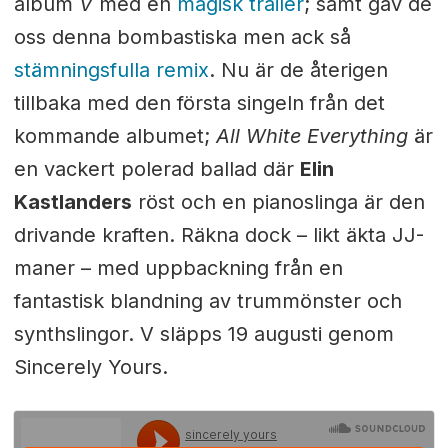
album
V
med en
magisk trailer
; samt gav de
oss denna bombastiska men ack så
stämningsfulla remix
. Nu är de återigen
tillbaka med den första singeln från det
kommande albumet;
All White Everything
är
en vackert polerad ballad där
Elin
Kastlanders
röst och en pianoslinga är den
drivande kraften. Räkna dock – likt äkta JJ-
maner – med uppbackning från en
fantastisk blandning av trummönster och
synthslingor. V släpps 19 augusti genom
Sincerely Yours.