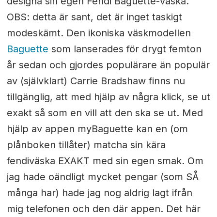
designa sin egen Fendi Baguette-väska.
OBS: detta är sant, det är inget taskigt
modeskämt. Den ikoniska väskmodellen
Baguette
som lanserades för drygt femton
år sedan och gjordes populärare än populär
av (självklart) Carrie Bradshaw finns nu
tillgänglig, att med hjälp av några klick, se ut
exakt så som en vill att den ska se ut. Med
hjälp av appen myBaguette kan en (om
plånboken tillåter) matcha sin kära
fendiväska EXAKT med sin egen smak. Om
jag hade oändligt mycket pengar (som SÅ
många har) hade jag nog aldrig lagt ifrån
mig telefonen och den där appen. Det här