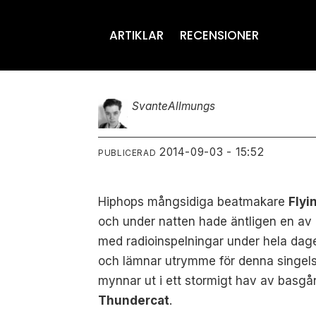
ARTIKLAR
RECENSIONER
Svante
Allmungs
2014-09-03 - 15:52
PUBLICERAD
Hiphops mångsidiga beatmakare
Flyi
och under natten hade äntligen en av
med radioinspelningar under hela dag
och lämnar utrymme för denna singels 
mynnar ut i ett stormigt hav av basg
Thundercat
.