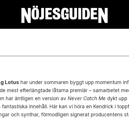
ng Lotus
har under sommaren byggt upp momentum inf
 de mest efterlängtade låtarna premiär – samarbetet m
en har äntligen en version av
Never Catch Me
dykt upp 
fantastiska innehåll. Här kan vi höra en Kendrick i topp
ångar och synthar, förmodligen signerat producentens s