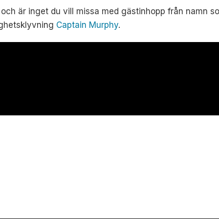
 och är inget du vill missa med gästinhopp från namn s
ighetsklyvning
Captain Murphy
.