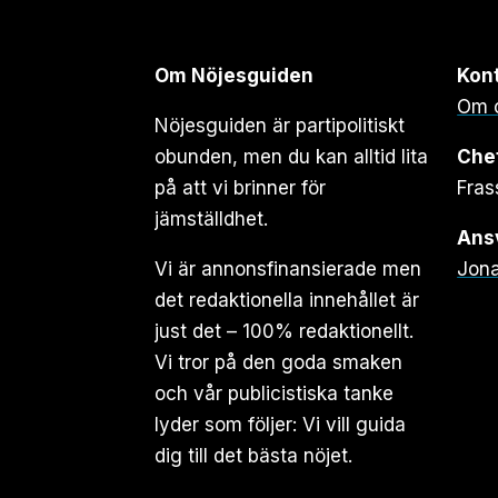
Om Nöjesguiden
Kon
Om 
Nöjesguiden är partipolitiskt
obunden, men du kan alltid lita
Che
på att vi brinner för
Fras
jämställdhet.
Ansv
Vi är annonsfinansierade men
Jona
det redaktionella innehållet är
just det – 100% redaktionellt.
Vi tror på den goda smaken
och vår publicistiska tanke
lyder som följer: Vi vill guida
dig till det bästa nöjet.