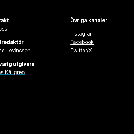
takt
Övriga kanaler
oss
Instagram
fredaktör
Facebook
se Levinsson
Twitter/X
arig utgivare
s Källgren