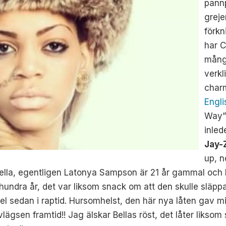
pannp
greje
förkn
har C
många
verkl
char
Engli
Way” 
inled
Jay-
up, 
y Bella, egentligen Latonya Sampson är 21 år gammal oc
 hundra år, det var liksom snack om att den skulle släpp
el sedan i raptid. Hursomhelst, den här nya låten gav mig
avlägsen framtid!! Jag älskar Bellas röst, det låter likso