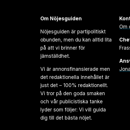
Om Nöjesguiden
Kon
Om 
Nöjesguiden är partipolitiskt
obunden, men du kan alltid lita
Che
på att vi brinner för
Fras
jämställdhet.
Ansv
Vi är annonsfinansierade men
Jona
det redaktionella innehållet är
just det – 100% redaktionellt.
Vi tror på den goda smaken
och vår publicistiska tanke
lyder som följer: Vi vill guida
dig till det bästa nöjet.