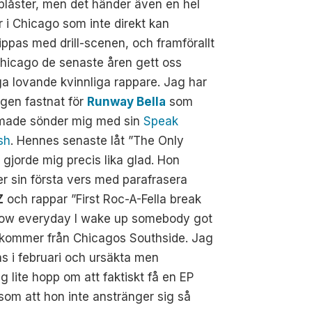
låster, men det händer även en hel
r i Chicago som inte direkt kan
ippas med drill-scenen, och framförallt
hicago de senaste åren gett oss
 lovande kvinnliga rappare. Jag har
igen fastnat för
Runway Bella
som
made sönder mig med sin
Speak
sh
. Hennes senaste låt ”The Only
gjorde mig precis lika glad. Hon
er sin första vers med parafrasera
Z
och rappar ”First Roc-A-Fella break
now everyday I wake up somebody got
h kommer från Chicagos Southside. Jag
as i februari och ursäkta men
 lite hopp om att faktiskt få en EP
m som att hon inte anstränger sig så