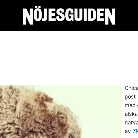
Chic
post-
med e
älska
närva
av
Z