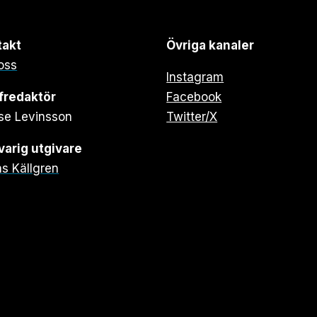
takt
Övriga kanaler
oss
Instagram
fredaktör
Facebook
se Levinsson
Twitter/X
arig utgivare
s Källgren