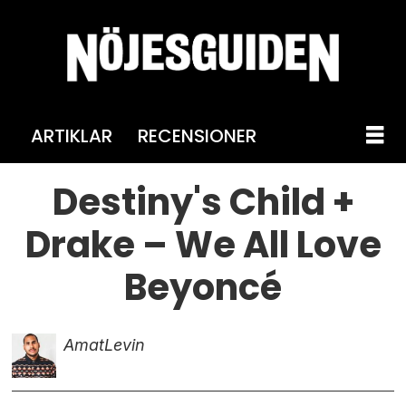
ARTIKLAR
RECENSIONER
Destiny's Child +
Drake – We All Love
Beyoncé
Amat
Levin