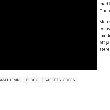
med h
Ouch
Men s
en ny
mindr
att j
stere
AMAT-LEVIN
BLOGG
BASKETBLOGGEN