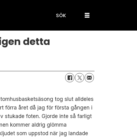
SÖK
igen detta
tomhusbasketsäsong tog slut alldeles
ort förra året då jag för första gången i
liv stukade foten. Gjorde inte så farligt
 men kommer aldrig glömma
ljudet som uppstod när jag landade