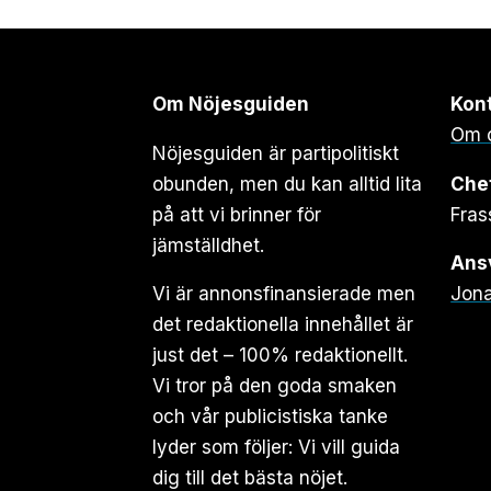
Om Nöjesguiden
Kon
Om 
Nöjesguiden är partipolitiskt
obunden, men du kan alltid lita
Che
på att vi brinner för
Fras
jämställdhet.
Ansv
Vi är annonsfinansierade men
Jona
det redaktionella innehållet är
just det – 100% redaktionellt.
Vi tror på den goda smaken
och vår publicistiska tanke
lyder som följer: Vi vill guida
dig till det bästa nöjet.