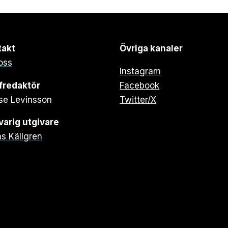
takt
Övriga kanaler
oss
Instagram
fredaktör
Facebook
se Levinsson
Twitter/X
arig utgivare
s Källgren