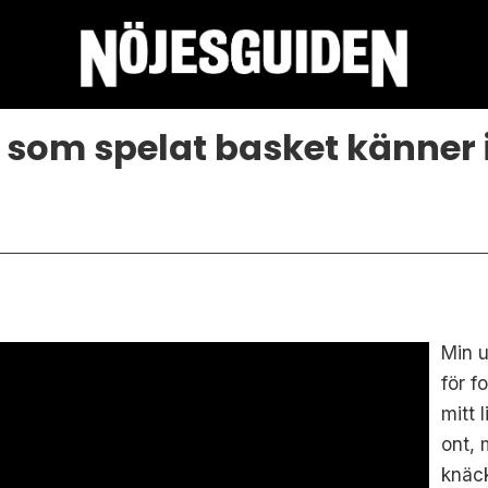
a som spelat basket känner 
Min u
för f
mitt 
ont,
knäck