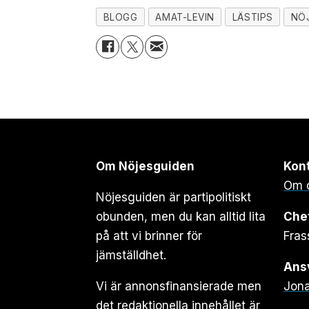
BLOGG
AMAT-LEVIN
LÄSTIPS
NÖ
Om Nöjesguiden
Kon
Om 
Nöjesguiden är partipolitiskt
obunden, men du kan alltid lita
Che
på att vi brinner för
Fras
jämställdhet.
Ansv
Vi är annonsfinansierade men
Jona
det redaktionella innehållet är