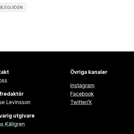
JESGUIDEN
takt
Övriga kanaler
oss
Instagram
fredaktör
Facebook
se Levinsson
Twitter/X
arig utgivare
s Källgren