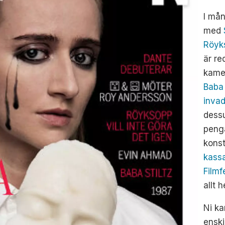
I mån
med
Röyk
är re
kame
Baba 
inva
dess
peng
konst
kass
Filmf
allt h
Ni ka
enski