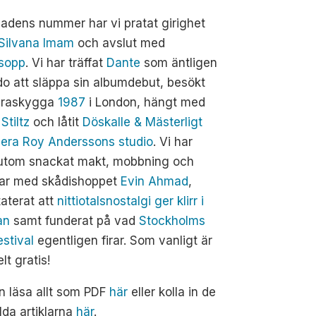
adens nummer har vi pratat girighet
Silvana Imam
och avslut med
sopp
. Vi har träffat
Dante
som äntligen
do att släppa sin albumdebut, besökt
raskygga
1987
i London, hängt med
Stiltz
och låtit
Döskalle & Mästerligt
dera Roy Anderssons studio
. Vi har
utom snackat makt, mobbning och
ar med skådishoppet
Evin Ahmad
,
aterat att
nittiotalsnostalgi ger klirr i
an
samt funderat på vad
Stockholms
estival
egentligen firar. Som vanligt är
elt gratis!
n läsa allt som PDF
här
eller kolla in de
lda artiklarna
här
.