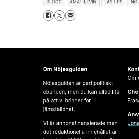
BLOGG
AMAT-LEVIN
LÄSTIPS
NÖ
Om Nöjesguiden
Kon
Om 
Nöjesguiden är partipolitiskt
obunden, men du kan alltid lita
Che
på att vi brinner för
Fras
jämställdhet.
Ansv
Vi är annonsfinansierade men
Jona
det redaktionella innehållet är