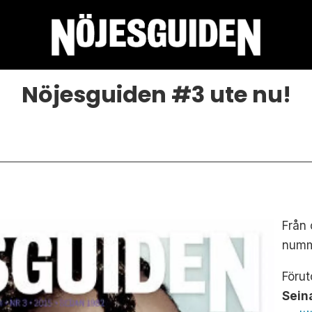
Nöjesguiden #3 ute nu!
Från 
numm
Föru
Sein