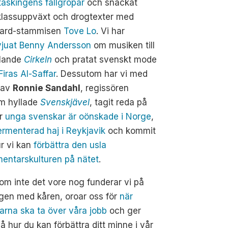
taskingens fallgropar
och snackat
klassuppväxt och drogtexter med
board-stammisen
Tove Lo
. Vi har
rvjuat Benny Andersson
om musiken till
lande
Cirkeln
och pratat svenskt mode
Firas Al-Saffar
. Dessutom har vi med
 av
Ronnie Sandahl
, regissören
m hyllade
Svenskjävel
, tagit reda på
ör
unga svenskar är oönskade i Norge
,
fermenterad haj i Reykjavik
och kommit
r vi kan
förbättra den usla
entarskulturen på nätet
.
m inte det vore nog funderar vi på
gen med kåren, oroar oss för
när
arna ska ta över våra jobb
och ger
på hur du kan förbättra ditt minne i vår