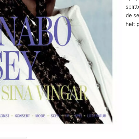
split
de se
helt g