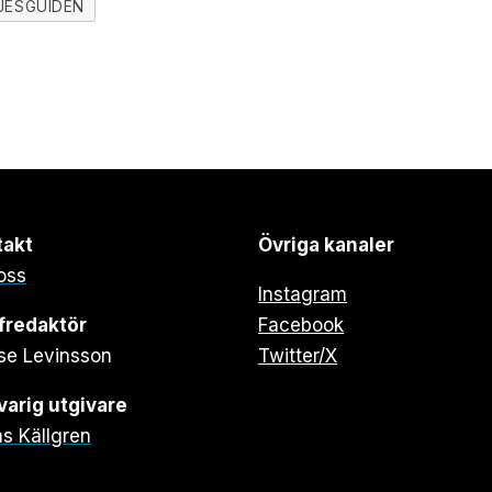
JESGUIDEN
takt
Övriga kanaler
oss
Instagram
fredaktör
Facebook
se Levinsson
Twitter/X
arig utgivare
s Källgren