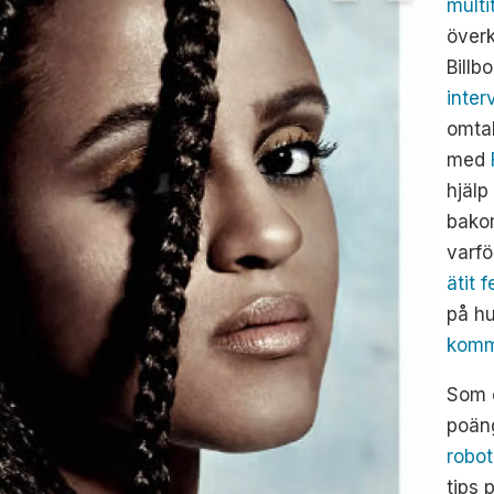
multi
över
Bill
inte
omta
med
hjälp
bako
varf
ätit 
på hu
komm
Som o
poän
robot
tips 