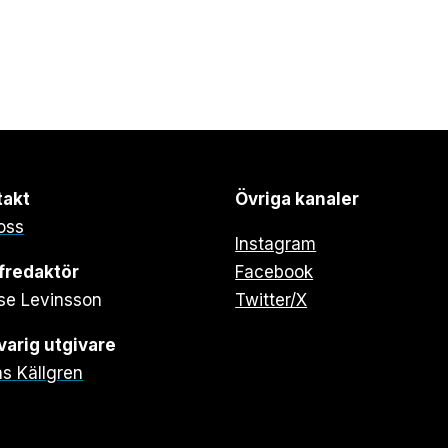
takt
Övriga kanaler
oss
Instagram
fredaktör
Facebook
se Levinsson
Twitter/X
arig utgivare
s Källgren