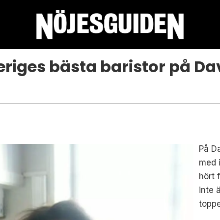
eriges bästa baristor på Da
På Da
med i
hört 
inte 
toppe