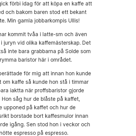
ick förbi idag för att köpa en kaffe att
ed och bakom baren stod ett bekant
te. Min gamla jobbarkompis Ullis!
 har kommit tvåa i latte-sm och även
t i juryn vid olika kaffemästerskap. Det
ltså inte bara grabbarna på Solde som
rymma baristor här i området.
 berättade för mig att innan hon kunde
 om kaffe så kunde hon stå i timmar
ara iaktta när proffsbaristor gjorde
. Hon såg hur de blåste på kaffet,
e upponed på kaffet och hur de
srikt borstade bort kaffesmulor innan
rde igång. Sen stod hon i veckor och
nötte espresso på espresso.