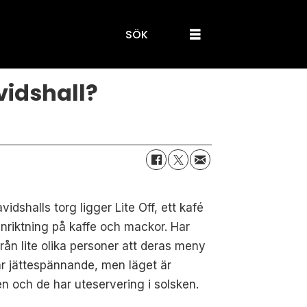
SÖK
vidshall?
vidshalls torg ligger Lite Off, ett kafé
nriktning på kaffe och mackor. Har
från lite olika personer att deras meny
är jättespännande, men läget är
n och de har uteservering i solsken.