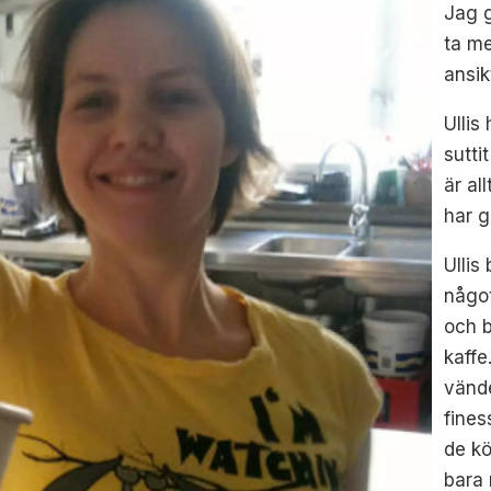
Jag g
ta m
ansik
Ullis
sutti
är al
har g
Ullis
något
och b
kaffe
vänd
fines
de kö
bara 