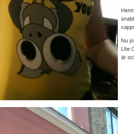
Henne
snab
capp
Nu jo
Lite 
är oc