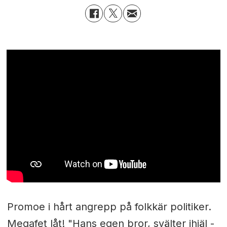
Promoe i hårt angrepp på folkkär politiker.
Megafet låt! "Hans egen bror, svälter ihjäl -