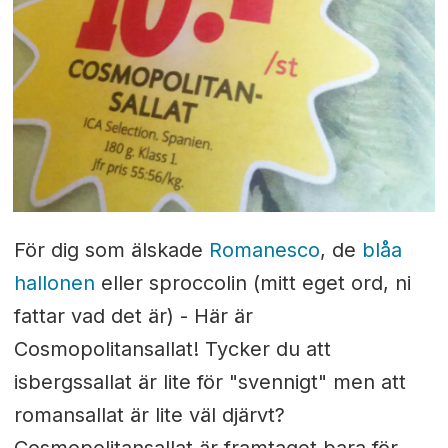
För dig som älskade
Romanesco
, de
blåa
hallonen
eller sproccolin (mitt eget ord, ni
fattar vad det är) - Här är
Cosmopolitansallat! Tycker du att
isbergssallat är lite för "svennigt" men att
romansallat är lite väl djärvt?
Cosmopolitansallat är framtaget bara för