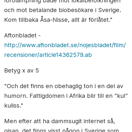
förolämpning både mot lokalbefolkningen
och mot betalande biobesökare i Sverige.
Kom tillbaka Åsa-Nisse, allt är förlåtet."
Aftonbladet -
http://www.aftonbladet.se/nojesbladet/film/
recensioner/article14362579.ab
Betyg x av 5
"Och det finns en obehaglig ton i en del av
humorn. Fattigdomen i Afrika blir till en ”kul”
kuliss."
Men efter att ha dammsugit internet så,
ojsan, det finns visst någon i Sverige som