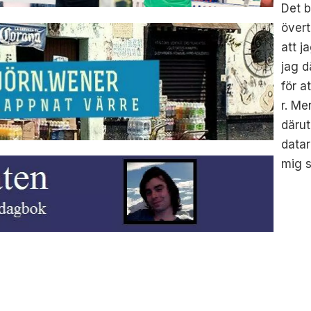
Det b
över
att j
jag d
för a
r. Me
därut
datar
mig s