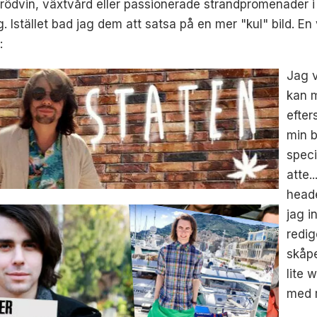
 rödvin, växtvård eller passionerade strandpromenader i
g. Istället bad jag dem att satsa på en mer "kul" bild. 
:
Jag v
kan m
efter
min b
speci
atte.
heade
jag i
redig
skåpe
lite 
med m