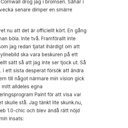
 Cornwall drog jag i bromsen. Såhär i
En vecka senare dimper en smärre
et nu att det är officiellt kört. En gång
an böla. Inte två. Framförallt inte
som jag redan tjatat ihärdigt om att
ylinebild ska vara beskuren på ett
ellt sätt så att jag inte ser tjock ut. Så
... I ett sista desperat försök att ändra
rn till något närmare min vision gick
n mitt alldeles egna
eringsprogram Paint för att visa var
t skulle stå. Jag tänkt lite skunk.nu,
web 1.0-chic och blev ändå rätt nöjd
in insats: