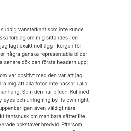
gt suddig vänsterkant som inte kunde
ska förslag om mig sittandes i en
ag lagt exakt noll ägg i korgen för
ver några ganska representabla bilder
cka senare dök den första headern upp:
om var positivt med den var att jag
lära mig att alla foton inte passar i alla
anhang. Som den här bilden. Kul med
 eyes och urringning by its own right
uppenbarligen även väldigt nära
kt tantsnusk om man bara sätter lite
verade bokstäver bredvid. Eftersom