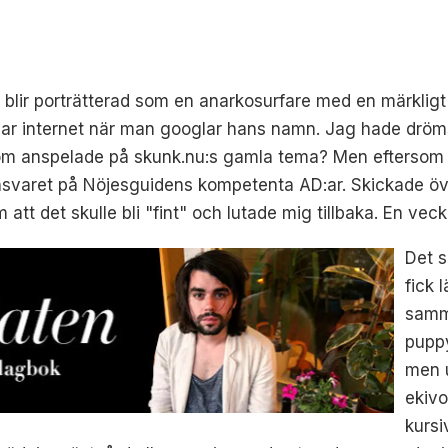
tt blir porträtterad som en anarkosurfare med en märkli
par internet när man googlar hans namn. Jag hade dröm
 som anspelade på skunk.nu:s gamla tema? Men eftersom j
t ansvaret på Nöjesguidens kompetenta AD:ar. Skickade ö
att det skulle bli "fint" och lutade mig tillbaka. En ve
Det s
fick 
samm
puppy
men 
ekivo
kursi