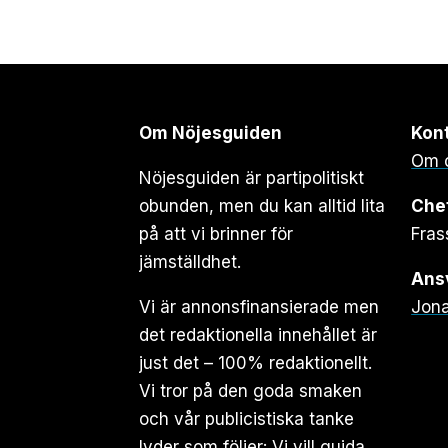
Om Nöjesguiden
Kon
Om 
Nöjesguiden är partipolitiskt
obunden, men du kan alltid lita
Che
på att vi brinner för
Fras
jämställdhet.
Ansv
Vi är annonsfinansierade men
Jona
det redaktionella innehållet är
just det – 100% redaktionellt.
Vi tror på den goda smaken
och vår publicistiska tanke
lyder som följer: Vi vill guida