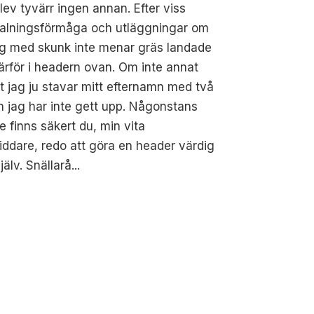
lev tyvärr ingen annan. Efter viss
talningsförmåga och utläggningar om
ag med skunk inte menar gräs landade
ärför i headern ovan. Om inte annat
tt jag ju stavar mitt efternamn med två
n jag har inte gett upp. Någonstans
e finns säkert du, min vita
iddare, redo att göra en header värdig
jälv. Snällarå...