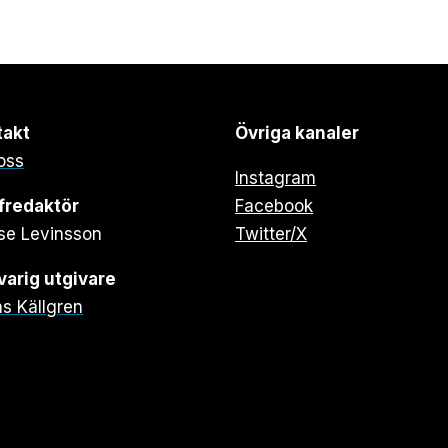
takt
Övriga kanaler
oss
Instagram
fredaktör
Facebook
se Levinsson
Twitter/X
arig utgivare
s Källgren