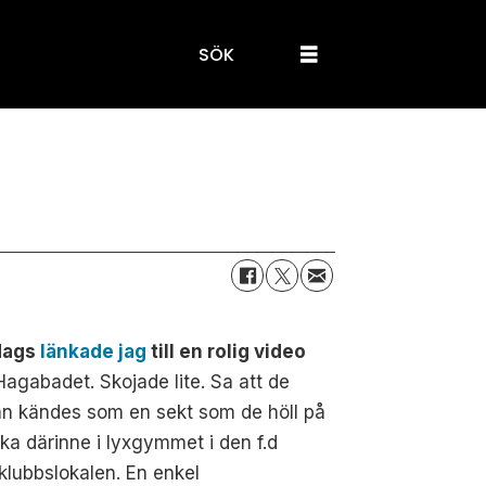
SÖK
edags
länkade jag
till en rolig video
Hagabadet. Skojade lite. Sa att de
an kändes som en sekt som de höll på
oka därinne i lyxgymmet i den f.d
klubbslokalen. En enkel