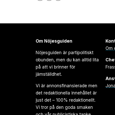
Om Nöjesguiden
Kon
Om 
Nöjesguiden är partipolitiskt
obunden, men du kan alltid lita
Che
på att vi brinner för
Fras
jämställdhet.
Ansv
Vi är annonsfinansierade men
Jona
det redaktionella innehållet är
just det – 100% redaktionellt.
Vi tror på den goda smaken
och vår publicistiska tanke