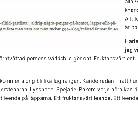
alla 
knark
Allt 
är ob
Hade 
jag v
ärntvättad persons världsbild gör ont. Fruktansvärt ont.
er aldrig bli lika lugna igen. Kände redan i natt hur 
llerstenarna. Lyssnade. Spejade. Bakom varje hörn kan de
t leende på läpparna. Ett fruktansvärt leende. Ett leende 