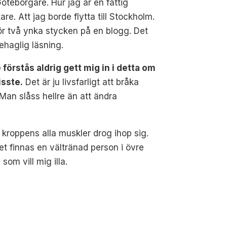
Göteborgare. Hur jag är en fattig
are. Att jag borde flytta till Stockholm.
för två ynka stycken på en blogg. Det
ehaglig läsning.
förstås aldrig gett mig in i detta om
isste.
Det är ju livsfarligt att bråka
 Man slåss hellre än att ändra
kroppens alla muskler drog ihop sig.
t finnas en vältränad person i övre
som vill mig illa.