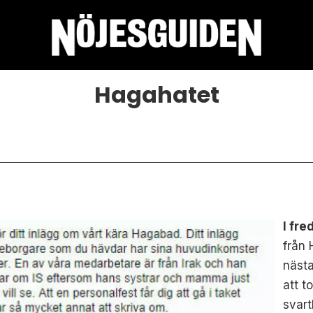
Hagahatet
I fr
från 
näst
att t
svart