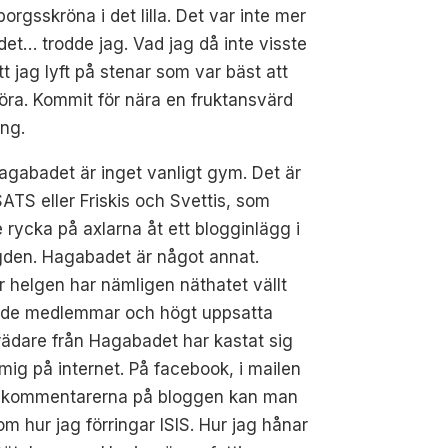
orgsskröna i det lilla. Det var inte mer
et… trodde jag. Vad jag då inte visste
tt jag lyft på stenar som var bäst att
röra. Kommit för nära en fruktansvärd
ng.
agabadet är inget vanligt gym. Det är
SATS eller Friskis och Svettis, som
e rycka på axlarna åt ett blogginlägg i
den. Hagabadet är något annat.
 helgen har nämligen näthatet vällt
Både medlemmar och högt uppsatta
rädare från Hagabadet har kastat sig
mig på internet. På facebook, i mailen
i kommentarerna på bloggen kan man
om hur jag förringar ISIS. Hur jag hånar