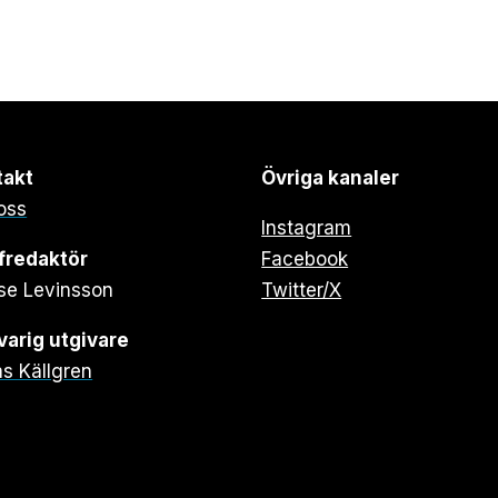
takt
Övriga kanaler
oss
Instagram
fredaktör
Facebook
se Levinsson
Twitter/X
arig utgivare
s Källgren