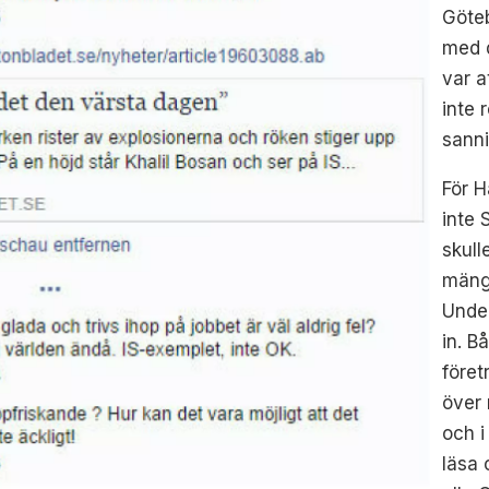
Göteb
med d
var a
inte 
sanni
För H
inte 
skull
mäng
Under
in. 
föret
över 
och 
läsa 