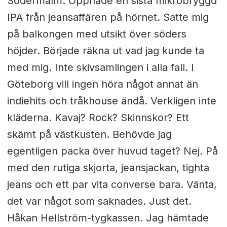
Södermalm. Öppnade en sista mikrobryggd
IPA från jeansaffären på hörnet. Satte mig
på balkongen med utsikt över söders
höjder. Började räkna ut vad jag kunde ta
med mig. Inte skivsamlingen i alla fall. I
Göteborg vill ingen höra något annat än
indiehits och tråkhouse ändå. Verkligen inte
kläderna. Kavaj? Rock? Skinnskor? Ett
skämt på västkusten. Behövde jag
egentligen packa över huvud taget? Nej. På
med den rutiga skjorta, jeansjackan, tighta
jeans och ett par vita converse bara. Vänta,
det var något som saknades. Just det.
Håkan Hellström-tygkassen. Jag hämtade