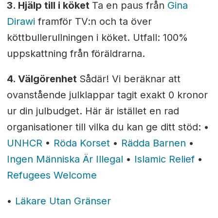
3. Hjälp till i köket
Ta en paus från
Gina
Dirawi
framför TV:n och ta över
köttbullerullningen i köket. Utfall: 100%
uppskattning från föräldrarna.
4. Välgörenhet
Sådär! Vi beräknar att
ovanstående julklappar tagit exakt 0 kronor
ur din julbudget. Här är istället en rad
organisationer till vilka du kan ge ditt stöd: •
UNHCR
•
Röda Korset
•
Rädda Barnen
•
Ingen Människa Är Illegal
•
Islamic Relief
•
Refugees Welcome
•
Läkare Utan Gränser