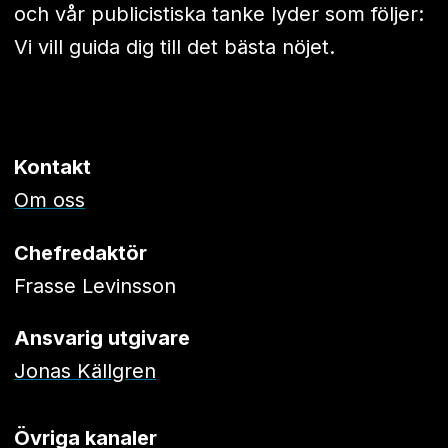
och vår publicistiska tanke lyder som följer:
Vi vill guida dig till det bästa nöjet.
Kontakt
Om oss
Chefredaktör
Frasse Levinsson
Ansvarig utgivare
Jonas Källgren
Övriga kanaler