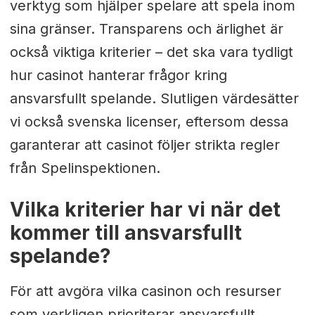
verktyg som hjälper spelare att spela inom
sina gränser. Transparens och ärlighet är
också viktiga kriterier – det ska vara tydligt
hur casinot hanterar frågor kring
ansvarsfullt spelande. Slutligen värdesätter
vi också svenska licenser, eftersom dessa
garanterar att casinot följer strikta regler
från Spelinspektionen.
Vilka kriterier har vi när det
kommer till ansvarsfullt
spelande?
För att avgöra vilka casinon och resurser
som verkligen prioriterar ansvarsfullt