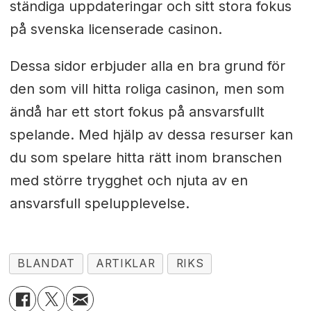
ständiga uppdateringar och sitt stora fokus
på svenska licenserade casinon.
Dessa sidor erbjuder alla en bra grund för
den som vill hitta roliga casinon, men som
ändå har ett stort fokus på ansvarsfullt
spelande. Med hjälp av dessa resurser kan
du som spelare hitta rätt inom branschen
med större trygghet och njuta av en
ansvarsfull spelupplevelse.
BLANDAT
ARTIKLAR
RIKS