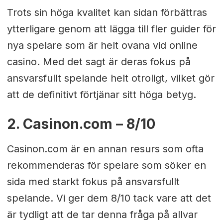
Trots sin höga kvalitet kan sidan förbättras
ytterligare genom att lägga till fler guider för
nya spelare som är helt ovana vid online
casino. Med det sagt är deras fokus på
ansvarsfullt spelande helt otroligt, vilket gör
att de definitivt förtjänar sitt höga betyg.
2. Casinon.com – 8/10
Casinon.com är en annan resurs som ofta
rekommenderas för spelare som söker en
sida med starkt fokus på ansvarsfullt
spelande. Vi ger dem 8/10 tack vare att det
är tydligt att de tar denna fråga på allvar