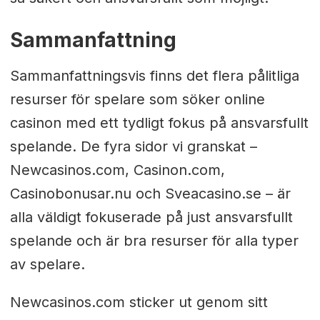
Sammanfattning
Sammanfattningsvis finns det flera pålitliga
resurser för spelare som söker online
casinon med ett tydligt fokus på ansvarsfullt
spelande. De fyra sidor vi granskat –
Newcasinos.com, Casinon.com,
Casinobonusar.nu och Sveacasino.se – är
alla väldigt fokuserade på just ansvarsfullt
spelande och är bra resurser för alla typer
av spelare.
Newcasinos.com sticker ut genom sitt