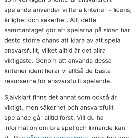
spelande använder vi flera kriterier – licens,
ärlighet och säkerhet. Allt detta
sammantaget gör att spelarna på sidan har
desto större chans att klara av att spela
ansvarsfullt, vilket alltid är det allra
viktigaste. Genom att använda dessa
kriterier identifierar vi alltså de bästa
resurserna för ansvarsfullt spelande.
Självklart finns det annat som också är
viktigt, men säkerhet och ansvarsfullt
spelande går alltid först. Vill du ha
information om bra spel och liknande kan