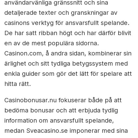
användarvänliga gränssnitt och sina
detaljerade texter och granskningar av
casinons verktyg för ansvarsfullt spelande.
De har satt ribban högt och har därför blivit
en av de mest populära sidorna.
Casinon.com, å andra sidan, kombinerar sin
ärlighet och sitt tydliga betygssystem med
enkla guider som gör det lätt för spelare att
hitta rätt.
Casinobonusar.nu fokuserar både på att
bedöma bonusar och att erbjuda tydlig
information om ansvarsfullt spelande,
medan Sveacasino.se imponerar med sina