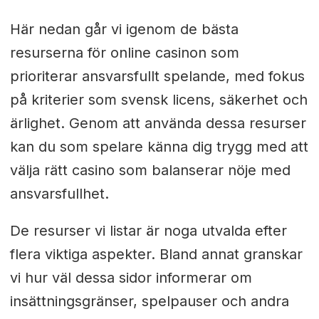
Här nedan går vi igenom de bästa
resurserna för online casinon som
prioriterar ansvarsfullt spelande, med fokus
på kriterier som svensk licens, säkerhet och
ärlighet. Genom att använda dessa resurser
kan du som spelare känna dig trygg med att
välja rätt casino som balanserar nöje med
ansvarsfullhet.
De resurser vi listar är noga utvalda efter
flera viktiga aspekter. Bland annat granskar
vi hur väl dessa sidor informerar om
insättningsgränser, spelpauser och andra