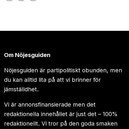
Om Nöjesguiden
Nöjesguiden är partipolitiskt obunden, men
du kan alltid lita på att vi brinner för
jämställdhet.
Vi är annonsfinansierade men det
redaktionella innehållet är just det – 100%
redaktionellt. Vi tror på den goda smaken