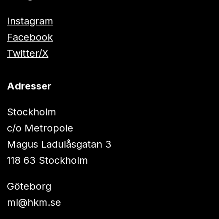
Instagram
Facebook
Twitter/X
Adresser
Stockholm
c/o Metropole
Magus Ladulåsgatan 3
118 63 Stockholm
Göteborg
ml@hkm.se