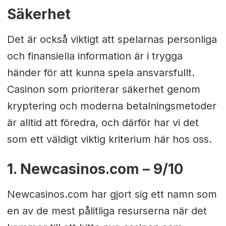
Säkerhet
Det är också viktigt att spelarnas personliga
och finansiella information är i trygga
händer för att kunna spela ansvarsfullt.
Casinon som prioriterar säkerhet genom
kryptering och moderna betalningsmetoder
är alltid att föredra, och därför har vi det
som ett väldigt viktig kriterium här hos oss.
1. Newcasinos.com – 9/10
Newcasinos.com har gjort sig ett namn som
en av de mest pålitliga resurserna när det