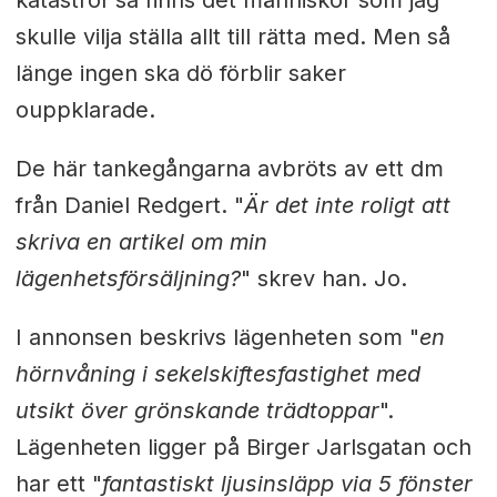
katastrof så finns det människor som jag
skulle vilja ställa allt till rätta med. Men så
länge ingen ska dö förblir saker
ouppklarade.
De här tankegångarna avbröts av ett dm
från Daniel Redgert. "
Är det inte roligt att
skriva en artikel om min
lägenhetsförsäljning?
" skrev han. Jo.
I annonsen beskrivs lägenheten som "
en
hörnvåning i sekelskiftesfastighet med
utsikt över grönskande trädtoppar
".
Lägenheten ligger på Birger Jarlsgatan och
har ett "
fantastiskt ljusinsläpp via 5 fönster