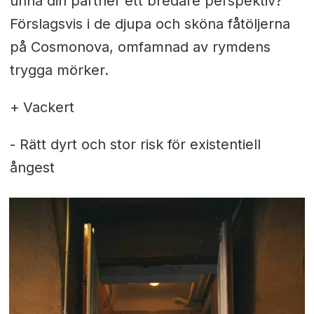
unna din partner ett bredare perspektiv?
Förslagsvis i de djupa och sköna fåtöljerna
på Cosmonova, omfamnad av rymdens
trygga mörker.
+ Vackert
- Rätt dyrt och stor risk för existentiell
ångest