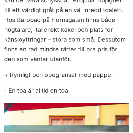
kan det vara schysst att erbjuda möjlighet
till ett värdigt gråt på en väl inredd toalett.
Hos Barobao på Hornsgatan finns både
högtalare, italienskt kakel och plats för
känsloyttringar – stora som små. Dessutom
finns en rad mindre rätter till bra pris för
den som väntar utanför.
+ Rymligt och obegränsat med papper
- En toa är alltid en toa