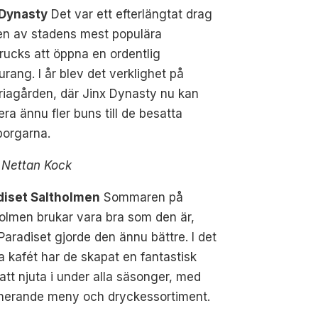
 Dynasty
Det var ett efterlängtat drag
en av stadens mest populära
rucks att öppna en ordentlig
urang. I år blev det verklighet på
riagården, där Jinx Dynasty nu kan
era ännu fler buns till de besatta
borgarna.
 Nettan Kock
diset Saltholmen
Sommaren på
olmen brukar vara bra som den är,
aradiset gjorde den ännu bättre. I det
 kafét har de skapat en fantastisk
 att njuta i under alla säsonger, med
nerande meny och dryckessortiment.