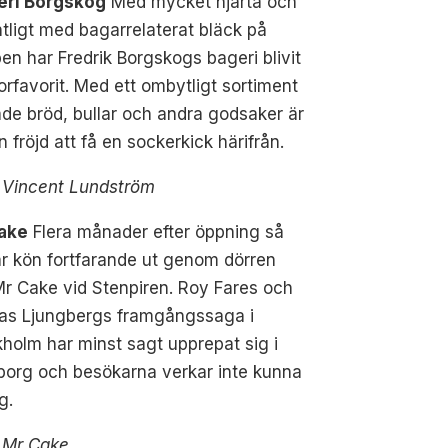
eri Borgskog
Med mycket hjärta och
tligt med bagarrelaterat bläck på
en har Fredrik Borgskogs bageri blivit
orfavorit. Med ett ombytligt sortiment
de bröd, bullar och andra godsaker är
n fröjd att få en sockerkick härifrån.
: Vincent Lundström
ake
Flera månader efter öppning så
ar kön fortfarande ut genom dörren
r Cake vid Stenpiren. Roy Fares och
ias Ljungbergs framgångssaga i
holm har minst sagt upprepat sig i
borg och besökarna verkar inte kunna
g.
: Mr Cake