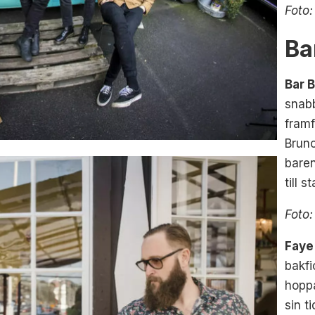
Foto:
Ba
Bar 
snabb
framf
Brun
baren
till 
Foto:
Fay
bakfi
hopp
sin t