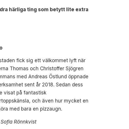
ra härliga ting som betytt lite extra
o
taden fick sig ett välkommet lyft när
erna Thomas och Christoffer Sjögren
sammans med Andreas Östlund öppnade
erksamhet sent år 2018. Sedan dess
e visat på fantastisk
ertoppskänsla, och även hur mycket en
göra med bara en pizzaugn.
 Sofia Rönnkvist