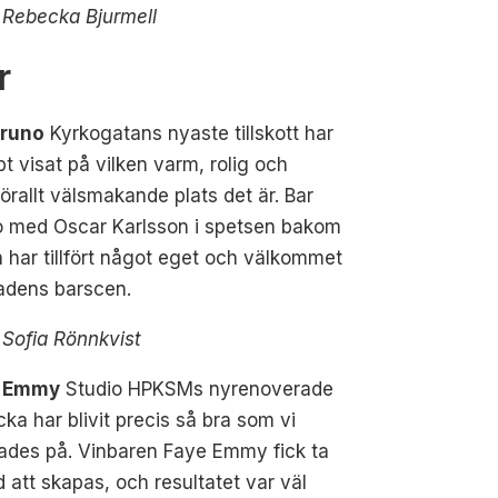
 Rebecka Bjurmell
r
Bruno
Kyrkogatans nyaste tillskott har
t visat på vilken varm, rolig och
örallt välsmakande plats det är. Bar
o med Oscar Karlsson i spetsen bakom
 har tillfört något eget och välkommet
stadens barscen.
 Sofia Rönnkvist
e Emmy
Studio HPKSMs nyrenoverade
cka har blivit precis så bra som vi
ades på. Vinbaren Faye Emmy fick ta
id att skapas, och resultatet var väl