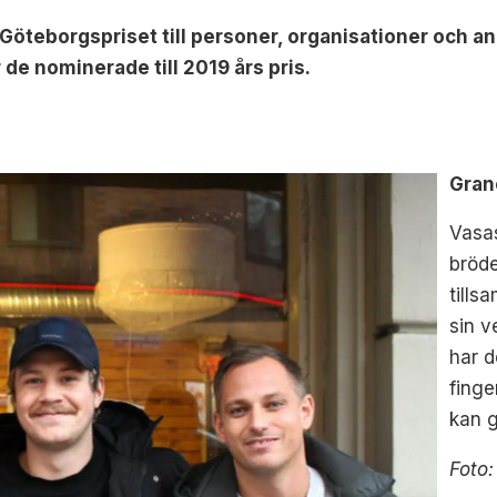
 Göteborgspriset till personer, organisationer och and
 de nominerade till 2019 års pris.
Gran
Vasas
bröd
till
sin v
har d
fing
kan 
Foto: