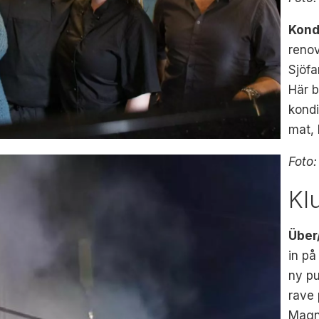
Kond
renov
Sjöfa
Här 
kondi
mat, 
Foto
Kl
Über
in på
ny pu
rave
Magn