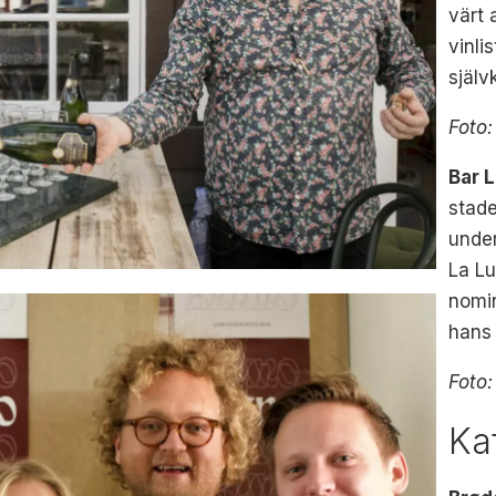
värt 
vinli
själv
Foto
Bar 
stad
under
La Lu
nomin
hans 
Foto:
Ka