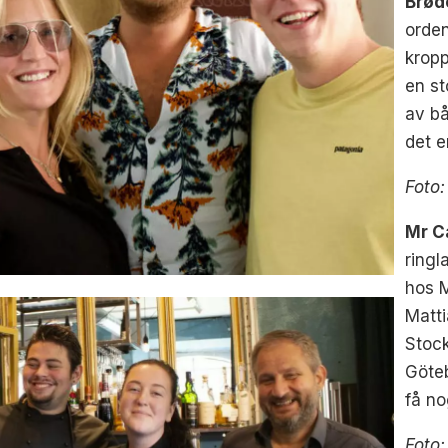
Brød
orden
kropp
en st
av bå
det e
Foto
Mr C
ringl
hos M
Matt
Stock
Göte
få no
Foto