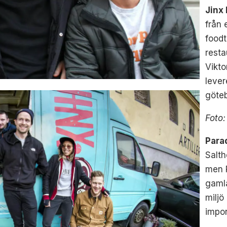
Jinx
från 
foodt
resta
Vikto
lever
göte
Foto:
Para
Salth
men P
gamla
miljö
impo