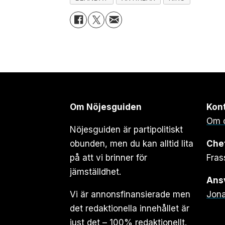
Om Nöjesguiden
Kon
Om 
Nöjesguiden är partipolitiskt
obunden, men du kan alltid lita
Che
på att vi brinner för
Fras
jämställdhet.
Ansv
Vi är annonsfinansierade men
Jona
det redaktionella innehållet är
just det – 100% redaktionellt.