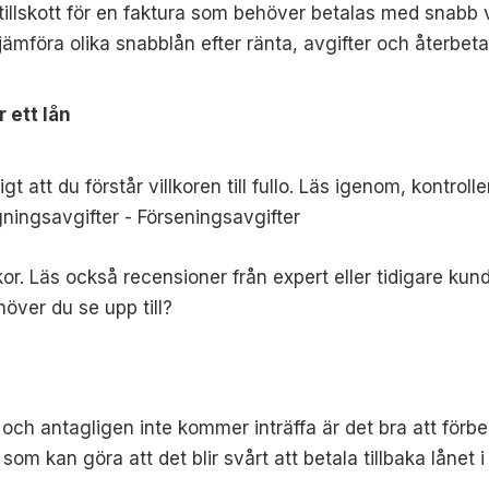
llskott för en faktura som behöver betalas med snabb v
ämföra olika snabblån efter ränta, avgifter och återbeta
 ett lån
igt att du förstår villkoren till fullo. Läs igenom, kontroll
ningsavgifter -
Förseningsavgifter
lkor. Läs också recensioner från expert eller tidigare kun
över du se upp till?
ch antagligen inte kommer inträffa är det bra att förbere
 kan göra att det blir svårt att betala tillbaka lånet i 