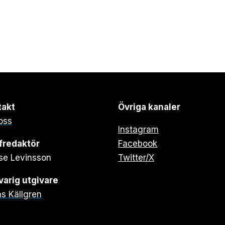
takt
Övriga kanaler
oss
Instagram
fredaktör
Facebook
se Levinsson
Twitter/X
arig utgivare
s Källgren