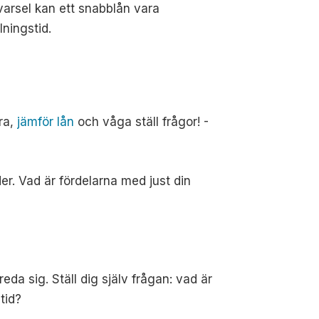
arsel kan ett snabblån vara
lningstid.
era,
jämför lån
och våga ställ frågor! -
der. Vad är fördelarna med just din
da sig. Ställ dig själv frågan: vad är
tid?