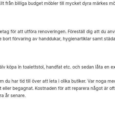
 Allt från billiga budget möbler till mycket dyra märkes mö
etag för att utföra renoveringen. Föreställ dig att du anv
e bort förvaring av handdukar, hygienartiklar samt städar
själv köpa in toalettstol, handfat etc. och sedan låta en exp
 du har tid till över att leta i olika butiker. Var noga 
gt eller begagnat. Kostnaden för att reparera något är of
a år senare.