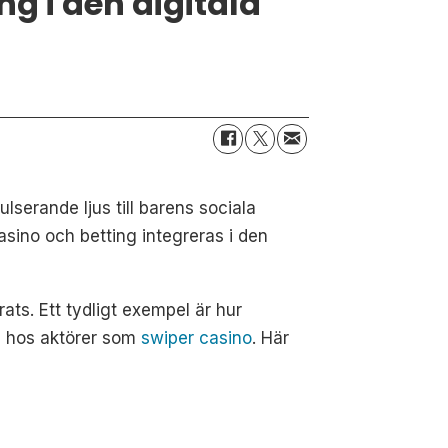
ng i den digitala
serande ljus till barens sociala
asino och betting integreras i den
rats. Ett tydligt exempel är hur
ks hos aktörer som
swiper casino
. Här