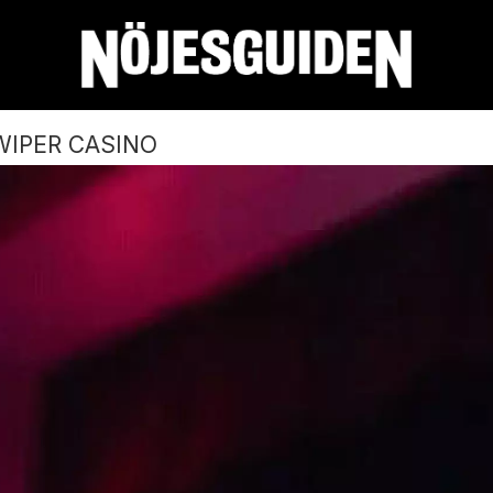
IPER CASINO