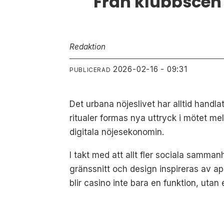
Från klubbscen t
Redaktion
2026-02-16 - 09:31
PUBLICERAD
Det urbana nöjeslivet har alltid handl
ritualer formas nya uttryck i mötet me
digitala nöjesekonomin.
I takt med att allt fler sociala samman
gränssnitt och design inspireras av a
blir casino inte bara en funktion, utan