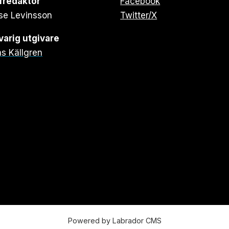
fredaktör
Facebook
se Levinsson
Twitter/X
arig utgivare
s Källgren
Powered by Labrador CMS