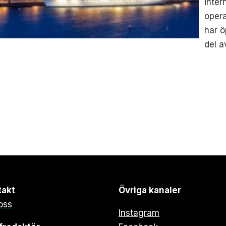
inter
opera
har ö
del a
takt
Övriga kanaler
oss
Instagram