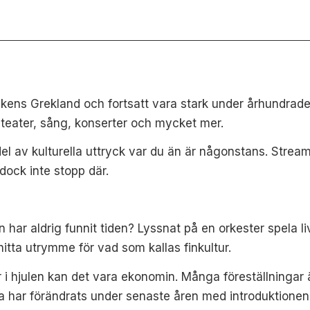
ens Grekland och fortsatt vara stark under århundraden.
 teater, sång, konserter och mycket mer.
del av kulturella uttryck var du än är någonstans. Stream
 dock inte stopp där.
ar aldrig funnit tiden? Lyssnat på en orkester spela live
 hitta utrymme för vad som kallas finkultur.
r i hjulen kan det vara ekonomin. Många föreställningar
 har förändrats under senaste åren med introduktionen 