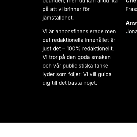
obunden, men du kan alltid lita
Che
på att vi brinner för
Fras
jämställdhet.
Ansv
Vi är annonsfinansierade men
Jona
det redaktionella innehållet är
just det – 100% redaktionellt.
Vi tror på den goda smaken
och vår publicistiska tanke
lyder som följer: Vi vill guida
dig till det bästa nöjet.