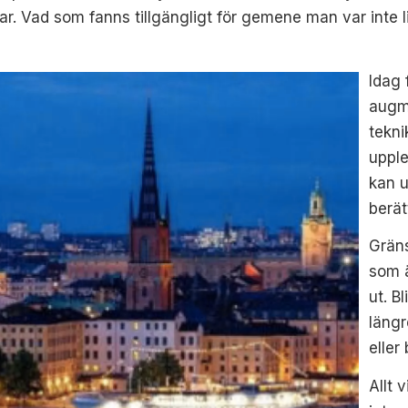
Vad som fanns tillgängligt för gemene man var inte lik 
Idag 
augme
tekni
upple
kan u
berät
Gräns
som ä
ut. B
längr
eller 
Allt 