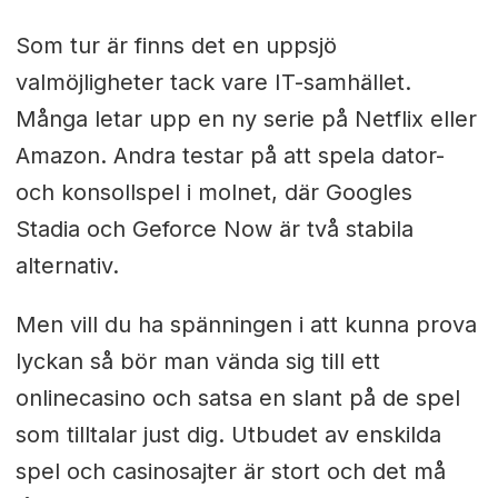
Som tur är finns det en uppsjö
valmöjligheter tack vare IT-samhället.
Många letar upp en ny serie på Netflix eller
Amazon. Andra testar på att spela dator-
och konsollspel i molnet, där Googles
Stadia och Geforce Now är två stabila
alternativ.
Men vill du ha spänningen i att kunna prova
lyckan så bör man vända sig till ett
onlinecasino och satsa en slant på de spel
som tilltalar just dig. Utbudet av enskilda
spel och casinosajter är stort och det må