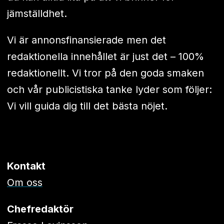
jämställdhet.
Vi är annonsfinansierade men det
redaktionella innehållet är just det – 100%
redaktionellt. Vi tror på den goda smaken
och vår publicistiska tanke lyder som följer:
Vi vill guida dig till det bästa nöjet.
Kontakt
Om oss
Chefredaktör