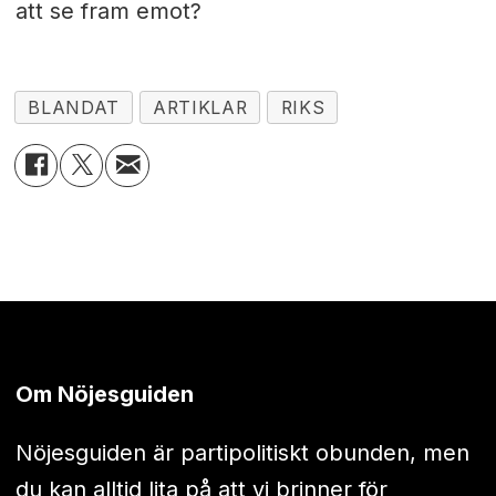
att se fram emot?
BLANDAT
ARTIKLAR
RIKS
Om Nöjesguiden
Nöjesguiden är partipolitiskt obunden, men
du kan alltid lita på att vi brinner för