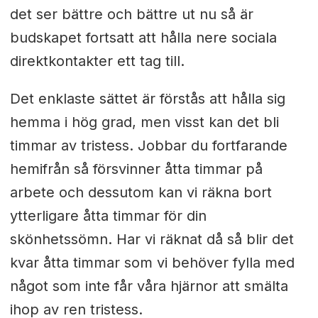
det ser bättre och bättre ut nu så är
budskapet fortsatt att hålla nere sociala
direktkontakter ett tag till.
Det enklaste sättet är förstås att hålla sig
hemma i hög grad, men visst kan det bli
timmar av tristess. Jobbar du fortfarande
hemifrån så försvinner åtta timmar på
arbete och dessutom kan vi räkna bort
ytterligare åtta timmar för din
skönhetssömn. Har vi räknat då så blir det
kvar åtta timmar som vi behöver fylla med
något som inte får våra hjärnor att smälta
ihop av ren tristess.