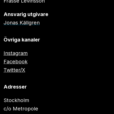
Frasse Levinsson
Ansvarig utgivare
Jonas Källgren
Övriga kanaler
Instagram
Facebook
Twitter/X
Adresser
Stockholm
c/o Metropole