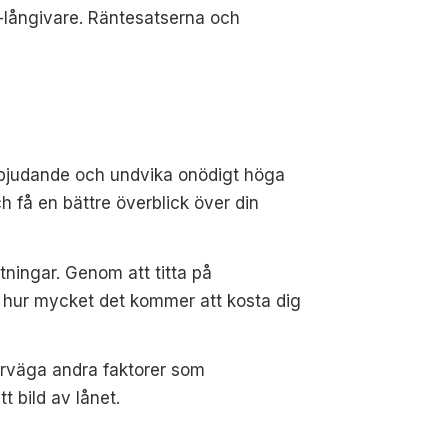
e-långivare. Räntesatserna och
erbjudande och undvika onödigt höga
h få en bättre överblick över din
ttningar. Genom att titta på
se hur mycket det kommer att kosta dig
verväga andra faktorer som
t bild av lånet.