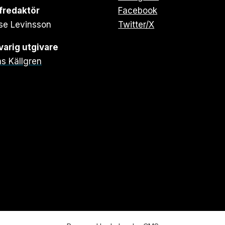
fredaktör
Facebook
se Levinsson
Twitter/X
arig utgivare
s Källgren