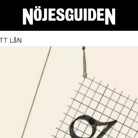
TT LåN