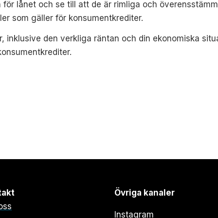
n för lånet och se till att de är rimliga och överensstä
er som gäller för konsumentkrediter.
r, inklusive den verkliga räntan och din ekonomiska situ
konsumentkrediter.
takt
Övriga kanaler
oss
Instagram