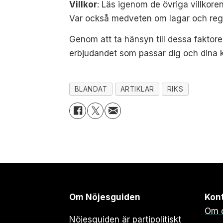
Villkor
: Läs igenom de övriga villkore
Var också medveten om lagar och regl
Genom att ta hänsyn till dessa faktore
erbjudandet som passar dig och dina 
BLANDAT
ARTIKLAR
RIKS
Om Nöjesguiden
Kon
Om 
Nöjesguiden är partipolitiskt