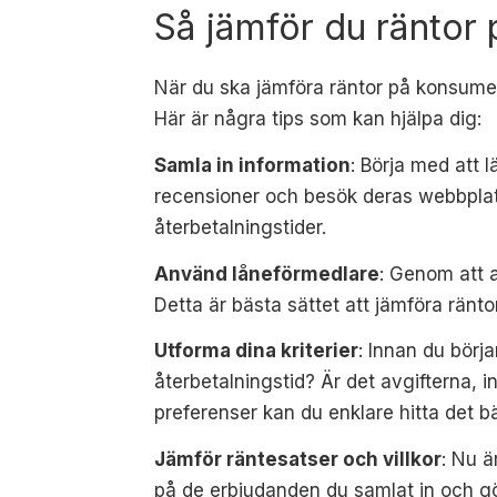
Så jämför du räntor
När du ska jämföra räntor på konsumen
Här är några tips som kan hjälpa dig:
Samla in information
: Börja med att 
recensioner och besök deras webbplatser
återbetalningstider.
Använd låneförmedlare
: Genom att 
Detta är bästa sättet att jämföra ränt
Utforma dina kriterier
: Innan du börja
återbetalningstid? Är det avgifterna, i
preferenser kan du enklare hitta det b
Jämför räntesatser och villkor
: Nu ä
på de erbjudanden du samlat in och g