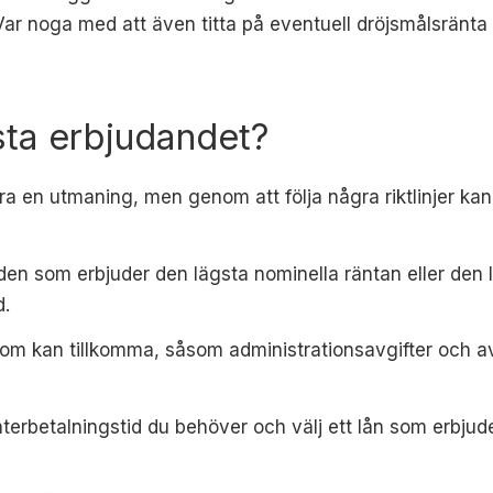
. Var noga med att även titta på eventuell dröjsmålsränt
sta erbjudandet?
ara en utmaning, men genom att följa några riktlinjer k
den som erbjuder den lägsta nominella räntan eller den l
d.
 som kan tillkomma, såsom administrationsavgifter och avi
återbetalningstid du behöver och välj ett lån som erbju