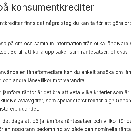
 på konsumentkrediter
tkrediter finns det några steg du kan ta för att göra p
läsa på om och samla in information från olika långivar
. Se till att kolla upp saker som räntesatser, effektiv rä
använda en låneförmedlare kan du enkelt ansöka om lån
or och andra lånevillkor mot varandra.
r jämföra räntor är det bra att veta vilka kriterier som är v
nklusive aviavgifter, som spelar störst roll för dig? Gen
ästa erbjudandet.
r det dags att börja jämföra räntesatser och villkor för d
ör en noggrann bedömning av både den nominella räntan