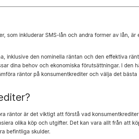
r, som inkluderar SMS-lån och andra former av lån, är e
a, inklusive den nominella räntan och den effektiva rän
ssar dina behov och ekonomiska förutsättningar. I den h
ämföra räntor på konsumentkrediter och välja det bästa 
diter?
öra räntor är det viktigt att förstå vad konsumentkredite
siera olika köp och utgifter. Det kan vara allt från att köp
ra befintliga skulder.