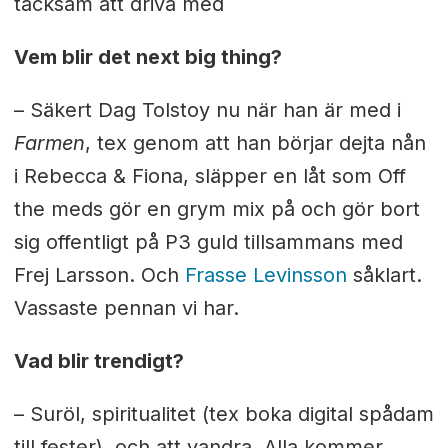
tacksam att driva med
Vem blir det next big thing?
– Säkert Dag Tolstoy nu när han är med i
Farmen
, tex genom att han börjar dejta nån
i Rebecca & Fiona, släpper en låt som Off
the meds gör en grym mix på och gör bort
sig offentligt på P3 guld tillsammans med
Frej Larsson. Och
Frasse Levinsson
såklart.
Vassaste pennan vi har.
Vad blir trendigt?
– Suröl, spiritualitet (tex boka digital spådam
till fester), och att vandra. Alla kommer