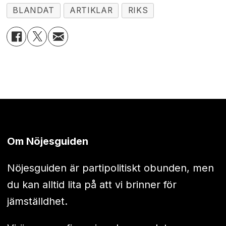
BLANDAT
ARTIKLAR
RIKS
Om Nöjesguiden
Nöjesguiden är partipolitiskt obunden, men
du kan alltid lita på att vi brinner för
jämställdhet.