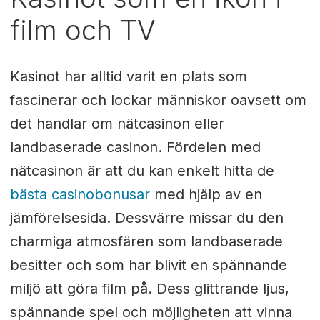
film och TV
Kasinot har alltid varit en plats som
fascinerar och lockar människor oavsett om
det handlar om nätcasinon eller
landbaserade casinon. Fördelen med
nätcasinon är att du kan enkelt hitta de
bästa casinobonusar
med hjälp av en
jämförelsesida. Dessvärre missar du den
charmiga atmosfären som landbaserade
besitter och som har blivit en spännande
miljö att göra film på. Dess glittrande ljus,
spännande spel och möjligheten att vinna