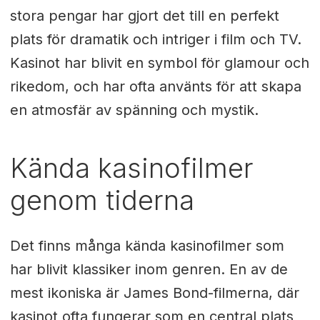
stora pengar har gjort det till en perfekt
plats för dramatik och intriger i film och TV.
Kasinot har blivit en symbol för glamour och
rikedom, och har ofta använts för att skapa
en atmosfär av spänning och mystik.
Kända kasinofilmer
genom tiderna
Det finns många kända kasinofilmer som
har blivit klassiker inom genren. En av de
mest ikoniska är James Bond-filmerna, där
kasinot ofta fungerar som en central plats