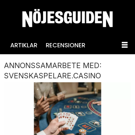
ARTIKLAR
RECENSIONER
ANNONSSAMARBETE MED:
SVENSKASPELARE.CASINO