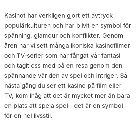
Kasinot har verkligen gjort ett avtryck i
populärkulturen och har blivit en symbol för
spänning, glamour och konflikter. Genom
åren har vi sett många ikoniska kasinofilmer
och TV-serier som har fångat vår fantasi
och tagit oss med på en resa genom den
spännande världen av spel och intriger. Så
nästa gång du ser ett kasino på film eller
TV, kom ihåg att det är mycket mer än bara
en plats att spela spel - det är en symbol
för en hel livsstil.