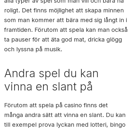
alla typer av spel som man vill och bara ha
roligt. Det finns möjlighet att skapa minnen
som man kommer att bära med sig långt in i
framtiden. Förutom att spela kan man också
ta pauser för att äta god mat, dricka glögg
och lyssna på musik.
Andra spel du kan
vinna en slant på
Förutom att spela på casino finns det
många andra sätt att vinna en slant. Du kan
till exempel prova lyckan med lotteri, bingo