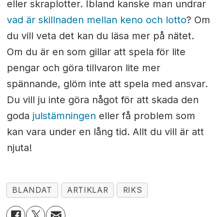
eller skraplotter. Ibland kanske man undrar
vad är skillnaden mellan keno och lotto
? Om
du vill veta det kan du läsa mer på nätet.
Om du är en som gillar att spela för lite
pengar och göra tillvaron lite mer
spännande, glöm inte att spela med ansvar.
Du vill ju inte göra något för att skada den
goda
julstämningen
eller få problem som
kan vara under en lång tid. Allt du vill är att
njuta!
BLANDAT
ARTIKLAR
RIKS