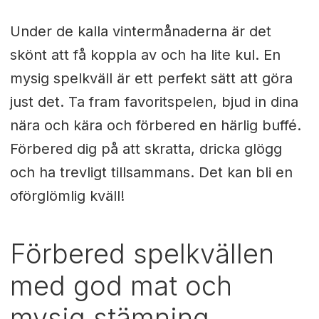
Under de kalla vintermånaderna är det
skönt att få koppla av och ha lite kul. En
mysig spelkväll är ett perfekt sätt att göra
just det. Ta fram favoritspelen, bjud in dina
nära och kära och förbered en härlig buffé.
Förbered dig på att skratta, dricka glögg
och ha trevligt tillsammans. Det kan bli en
oförglömlig kväll!
Förbered spelkvällen
med god mat och
mysig stämning