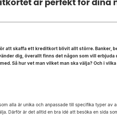
itkortet är perfekt för dina 
 att skaffa ett kreditkort blivit allt större. Banker, 
vänder dig, överallt finns det någon som vill erbjuda d
ed. Så hur vet man vilket man ska välja? Och i vilk
som alla är unika och anpassade till specifika typer av
älja. Därför är det alltid en bra idé att besöka en sida s