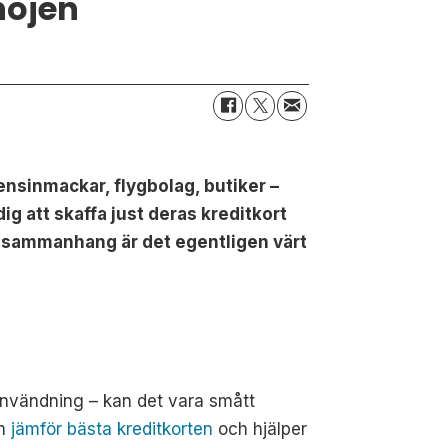
nöjen
bensinmackar, flygbolag, butiker –
ig att skaffa just deras kreditkort
a sammanhang är det egentligen värt
 användning – kan det vara smått
om
jämför bästa kreditkorten
och hjälper