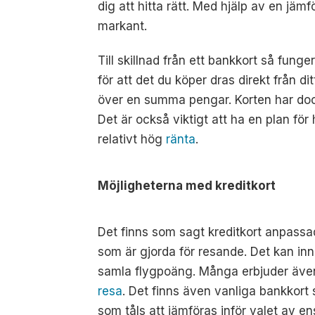
dig att hitta rätt. Med hjälp av en jäm
markant.
Till skillnad från ett bankkort så funge
för att det du köper dras direkt från 
över en summa pengar. Korten har dock 
Det är också viktigt att ha en plan f
relativt hög
ränta
.
Möjligheterna med kreditkort
Det finns som sagt kreditkort anpassad
som är gjorda för resande. Det kan inn
samla flygpoäng. Många erbjuder även
resa
. Det finns även vanliga bankkor
som tåls att jämföras inför valet av ens