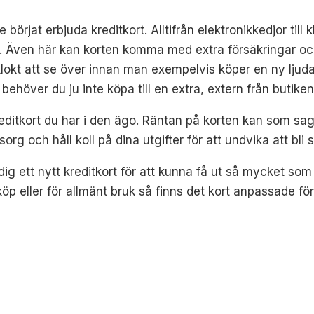
e börjat erbjuda kreditkort. Alltifrån elektronikkedjor til
Även här kan korten komma med extra försäkringar och d
klokt att se över innan man exempelvis köper en ny ljuda
behöver du ju inte köpa till en extra, extern från butiken
kreditkort du har i den ägo. Räntan på korten kan som sagt
org och håll koll på dina utgifter för att undvika att bli 
r dig ett nytt kreditkort för att kunna få ut så mycket so
p eller för allmänt bruk så finns det kort anpassade för