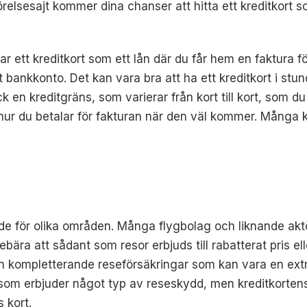
förelsesajt kommer dina chanser att hitta ett kreditkort s
rar ett kreditkort som ett lån där du får hem en faktura f
ditt bankkonto. Det kan vara bra att ha ett kreditkort i 
en kreditgräns, som varierar från kort till kort, som du
ör hur du betalar för fakturan när den väl kommer. Mång
e för olika områden. Många flygbolag och liknande aktör
ebära att sådant som resor erbjuds till rabatterat pris 
 kompletterande reseförsäkringar som kan vara en extr
t som erbjuder något typ av reseskydd, men kreditkorte
 kort.