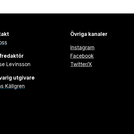
takt
Övriga kanaler
oss
Instagram
fredaktör
Facebook
se Levinsson
Twitter/X
arig utgivare
s Källgren