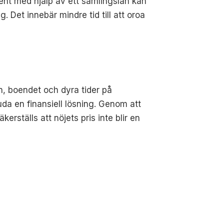
nt med hjälp av ett samlingslån kan
et innebär mindre tid till att oroa
, boendet och dyra tider på
da en finansiell lösning. Genom att
erställs att nöjets pris inte blir en