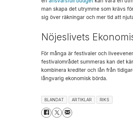
en
ansvarsfull budget
kan vara en utm
man skapa det utrymme som krävs för 
sig över räkningar och mer tid att njut
Nöjeslivets Ekonomi
För många är festivaler och liveevene
festivalområdet summeras kan det känn
kombinera krediter och lån från tidigare
långvarig ekonomisk börda.
BLANDAT
ARTIKLAR
RIKS