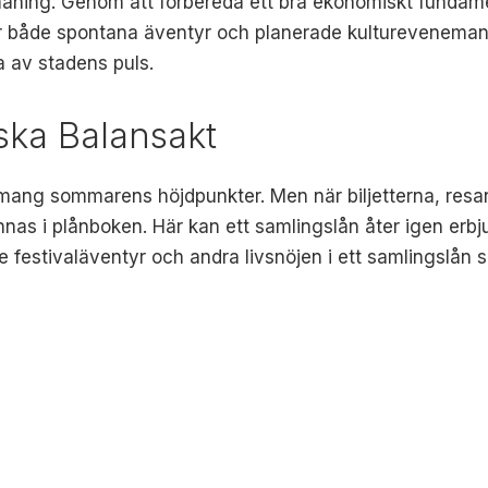
aning. Genom att förbereda ett bra ekonomiskt fundame
både spontana äventyr och planerade kulturevenemang. D
a av stadens puls.
ska Balansakt
mang sommarens höjdpunkter. Men när biljetterna, resan
as i plånboken. Här kan ett samlingslån åter igen erbju
 festivaläventyr och andra livsnöjen i ett samlingslån säk