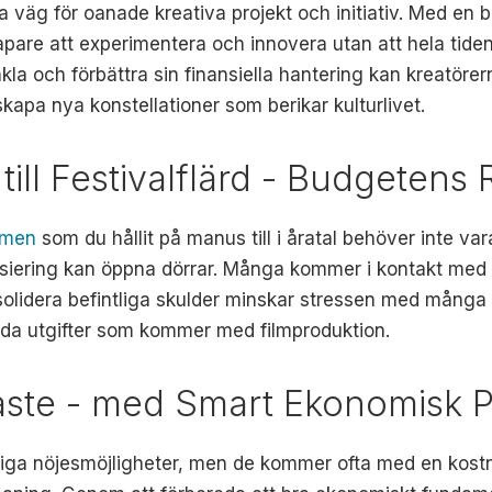
 väg för oanade kreativa projekt och initiativ. Med en bä
kapare att experimentera och innovera utan att hela tid
kla och förbättra sin finansiella hantering kan kreatör
skapa nya konstellationer som berikar kulturlivet.
ill Festivalflärd - Budgetens R
ilmen
som du hållit på manus till i åratal behöver inte va
ansiering kan öppna dörrar. Många kommer i kontakt med 
solidera befintliga skulder minskar stressen med många s
ida utgifter som kommer med filmproduktion.
ullaste - med Smart Ekonomisk 
dliga nöjesmöjligheter, men de kommer ofta med en kostna