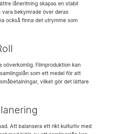
ttre låneritning skapas en stabil
en vara bekymrade över deras
erna också finna det utrymme som
oll
ra oöverkomlig. Filmproduktion kan
samlingslån som ett medel för att
måbetalningar, vilket gör det lättare
Planering
d. Att balansera ett rikt kulturliv med