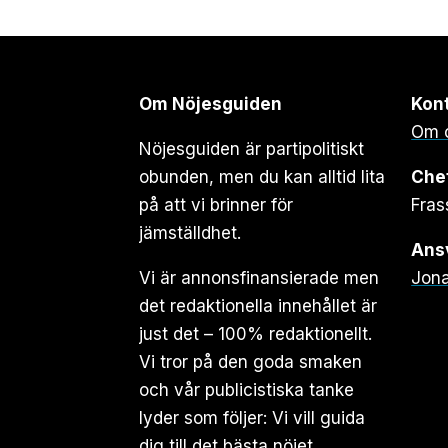
Om Nöjesguiden
Kon
Om 
Nöjesguiden är partipolitiskt
obunden, men du kan alltid lita
Che
på att vi brinner för
Fras
jämställdhet.
Ansv
Vi är annonsfinansierade men
Jona
det redaktionella innehållet är
just det – 100% redaktionellt.
Vi tror på den goda smaken
och vår publicistiska tanke
lyder som följer: Vi vill guida
dig till det bästa nöjet.