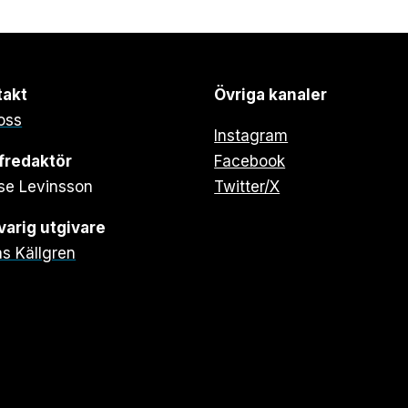
takt
Övriga kanaler
oss
Instagram
fredaktör
Facebook
se Levinsson
Twitter/X
arig utgivare
s Källgren