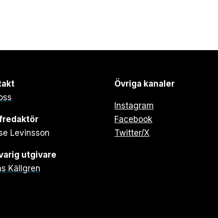
takt
Övriga kanaler
oss
Instagram
fredaktör
Facebook
se Levinsson
Twitter/X
arig utgivare
s Källgren