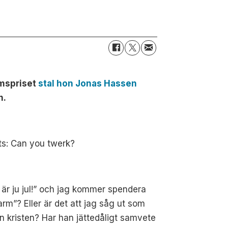
lmspriset
stal hon Jonas Hassen
n.
ts: Can you twerk?
är ju jul!” och jag kommer spendera
rm”? Eller är det att jag såg ut som
an kristen? Har han jättedåligt samvete