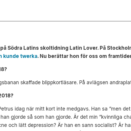
på Södra Latins skoltidning Latin Lover. På Stockho
n kunde twerka
. Nu berättar hon för oss om framtide
18?
agsbanan skaffade blippkortläsare. På avlägsen andrapla
 2018?
etrus idag när mitt kort inte medgavs. Han sa ”men det 
han gjorde så som han gjorde. Är det min ”kvinnliga cha
cne och lätt depression? Är han en sann socialist? Är h