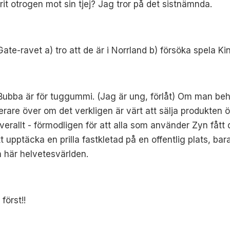
rit otrogen mot sin tjej? Jag tror på det sistnämnda.
ate-ravet a) tro att de är i Norrland b) försöka spela Ki
 Bubba är för tuggummi. (Jag är ung, förlåt) Om man b
rare över om det verkligen är värt att sälja produkten 
överallt - förmodligen för att alla som använder Zyn fått 
att upptäcka en prilla fastkletad på en offentlig plats, bar
en här helvetesvärlden.
först!!