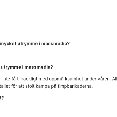
r mycket utrymme i massmedia?
e utrymme i massmedia?
r inte få tillräckligt med uppmärksamhet under våren. A
stället för att stolt kämpa på fimpbarikaderna.
9?
.