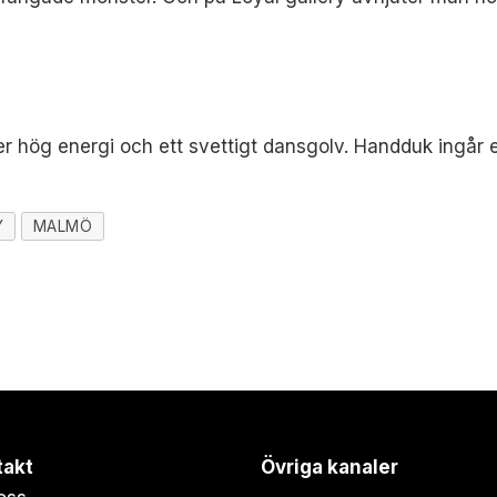
r hög energi och ett svettigt dansgolv. Handduk ingår e
Y
MALMÖ
takt
Övriga kanaler