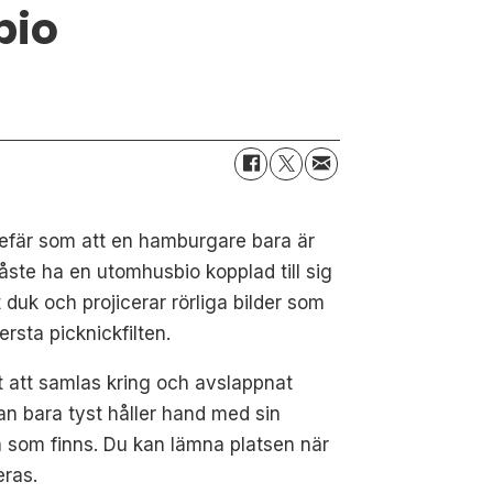
bio
gefär som att en hamburgare bara är
ste ha en utomhusbio kopplad till sig
duk och projicerar rörliga bilder som
rsta picknickfilten.
 att samlas kring och avslappnat
an bara tyst håller hand med sin
a som finns. Du kan lämna platsen när
eras.