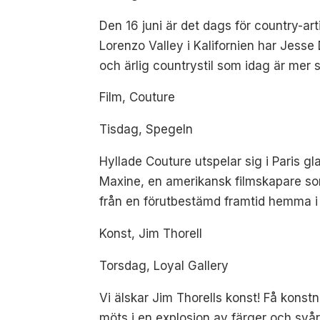
Den 16 juni är det dags för country-ar
Lorenzo Valley i Kalifornien har Jesse 
och ärlig countrystil som idag är mer 
Film, Couture
Tisdag, Spegeln
Hyllade Couture utspelar sig i Paris g
Maxine, en amerikansk filmskapare som
från en förutbestämd framtid hemma i
Konst, Jim Thorell
Torsdag, Loyal Gallery
Vi älskar Jim Thorells konst! Få konst
möts i en explosion av färger och svå