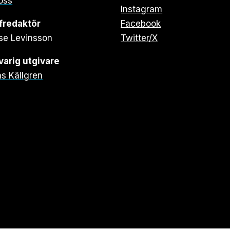
oss
Instagram
fredaktör
Facebook
se Levinsson
Twitter/X
arig utgivare
s Källgren