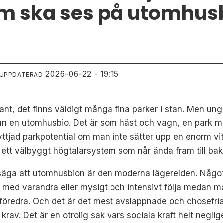
lm ska ses på utomhus
2026-06-22 - 19:15
 UPPDATERAD
ant, det finns väldigt många fina parker i stan. Men un
tan en utomhusbio. Det är som häst och vagn, en park må
ttjad parkpotential om man inte sätter upp en enorm vit 
d ett välbyggt högtalarsystem som når ända fram till bake
 säga att utomhusbion är den moderna lägerelden. Något
r med varandra eller mysigt och intensivt följa medan m
t föredra. Och det är det mest avslappnade och chosefri
 krav. Det är en otrolig sak vars sociala kraft helt neglig