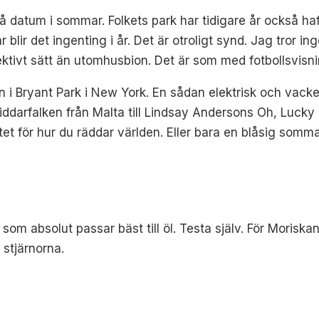
 datum i sommar. Folkets park har tidigare år också haf
blir det ingenting i år. Det är otroligt synd. Jag tror in
ktivt sätt än utomhusbion. Det är som med fotbollsvisnin
i Bryant Park i New York. En sådan elektrisk och vacker 
Riddarfalken från Malta till Lindsay Andersons Oh, Lucky M
et för hur du räddar världen. Eller bara en blåsig somma
 som absolut passar bäst till öl. Testa själv. För Moriskan
 stjärnorna.