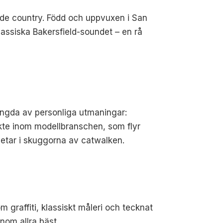
tade country. Född och uppvuxen i San
klassiska Bakersfield-soundet – en rå
tyngda av personliga utmaningar:
kte inom modellbranschen, som flyr
etar i skuggorna av catwalken.
 graffiti, klassiskt måleri och tecknat
nom allra bäst.