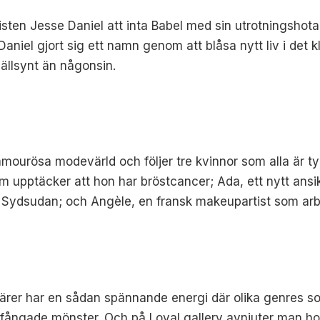
tisten Jesse Daniel att inta Babel med sin utrotningsho
Daniel gjort sig ett namn genom att blåsa nytt liv i det 
sällsynt än någonsin.
lamourösa modevärld och följer tre kvinnor som alla är 
 upptäcker att hon har bröstcancer; Ada, ett nytt ansi
 Sydsudan; och Angèle, en fransk makeupartist som arb
närer har en sådan spännande energi där olika genres som
rfångade mönster. Och på Loyal gallery avnjuter man ho