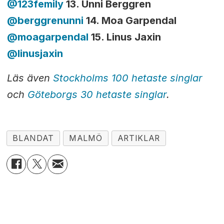
@123femily
13. Unni Berggren
@berggrenunni
14. Moa Garpendal
@moagarpenda
l
15.
Linus Jaxin
@
linusjaxin
Läs även
Stockholms 100 hetaste singlar
och
Göteborgs 30 hetaste singlar
.
BLANDAT
MALMÖ
ARTIKLAR