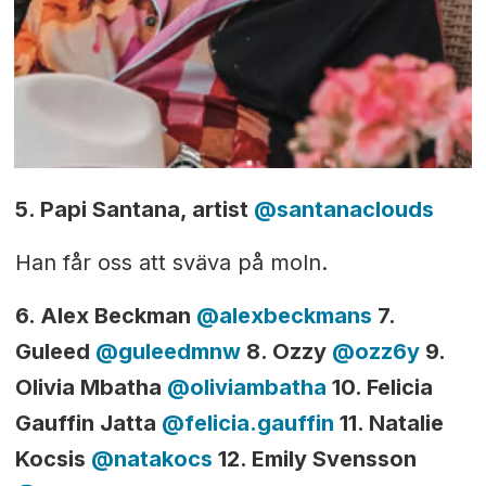
5. Papi Santana, artist
@
santanaclouds
Han får oss att sväva på moln.
6. Alex Beckman
@alexbeckmans
7.
Guleed
@
guleedmnw
8. Ozzy
@ozz6y
9.
Olivia Mbatha
@oliviambatha
10. Felicia
Gauffin Jatta
@felicia.gauffin
11. Natalie
Kocsis
@natakocs
12. Emily Svensson