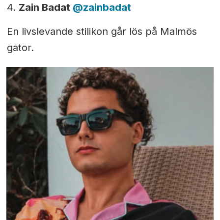
4.
Zain Badat
@
zainbadat
En livslevande stilikon går lös på Malmös
gator.