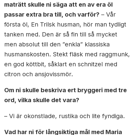
maträtt
skulle ni säga att en av era öl
passar extra bra till, och varför?
–
Vår
första öl, En Trilsk husman, hör man tydligt
tanken
med. Den är så fin till så mycket
men absolut till den ”enkla” klassiska
husmanskosten. Stekt fläsk med raggmunk,
en god köttbit, såklart en
schnitzel med
citron och ansjovissmör.
Om ni skulle beskriva ert bryggeri med tre
ord, vilka skulle det vara?
– Vi är okonstlade, rustika och lite fyndiga.
Vad har ni för långsiktiga mål med Maria