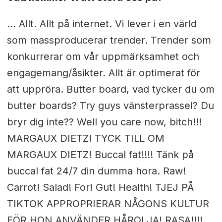
… Allt. Allt på internet. Vi lever i en värld
som massproducerar trender. Trender som
konkurrerar om vår uppmärksamhet och
engagemang/åsikter. Allt är optimerat för
att uppröra. Butter board, vad tycker du om
butter boards? Try guys vänsterprassel? Du
bryr dig inte?? Well you care now, bitch!!!
MARGAUX DIETZ! TYCK TILL OM
MARGAUX DIETZ! Buccal fat!!!! Tänk på
buccal fat 24/7 din dumma hora. Raw!
Carrot! Salad! For! Gut! Health! TJEJ PÅ
TIKTOK APPROPRIERAR NÅGONS KULTUR
FÖR HON ANVÄNDER HÅROLJA! RASA!!!!