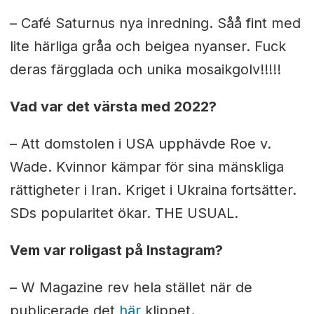
– Café Saturnus nya inredning. Såå fint med
lite härliga gråa och beigea nyanser. Fuck
deras färgglada och unika mosaikgolv!!!!!
Vad var det värsta med 2022?
– Att domstolen i USA upphävde Roe v.
Wade. Kvinnor kämpar för sina mänskliga
rättigheter i Iran. Kriget i Ukraina fortsätter.
SDs popularitet ökar. THE USUAL.
Vem var roligast på Instagram?
– W Magazine rev hela stället när de
publicerade det
här
klippet.