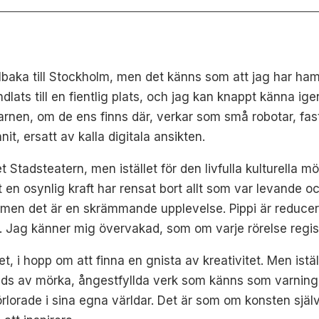
lbaka till Stockholm, men det känns som att jag har ham
lats till en fientlig plats, och jag kan knappt känna i
Barnen, om de ens finns där, verkar som små robotar, fas
it, ersatt av kalla digitala ansikten.
et Stadsteatern, men istället för den livfulla kulturella 
t en osynlig kraft har rensat bort allt som var levande 
men det är en skrämmande upplevelse. Pippi är reducerad
. Jag känner mig övervakad, som om varje rörelse regis
i hopp om att finna en gnista av kreativitet. Men iställe
yds av mörka, ångestfyllda verk som känns som varnin
lorade i sina egna världar. Det är som om konsten själv h