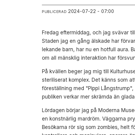
2024-07-22 - 07:00
PUBLICERAD
Fredag eftermiddag, och jag svävar til
Staden jag en gång älskade har förvand
lekande barn, har nu en hotfull aura. 
om all mänsklig interaktion har försvunn
På kvällen beger jag mig till Kulturhus
steriliserat komplex. Det känns som at
föreställning med "Pippi Långstrump", 
publiken verkar mer skrämda än glada
Lördagen börjar jag på Moderna Museet, 
en konstnärlig mardröm. Väggarna pr
Besökarna rör sig som zombies, helt för