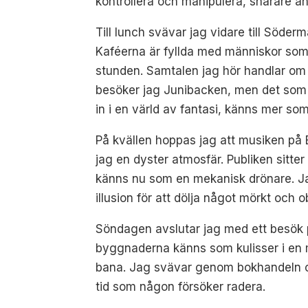
kontrollera och manipulera, snarare än 
Till lunch svävar jag vidare till Söde
Kaféerna är fyllda med människor som v
stunden. Samtalen jag hör handlar om 
besöker jag Junibacken, men det som e
in i en värld av fantasi, känns mer so
På kvällen hoppas jag att musiken på 
jag en dyster atmosfär. Publiken sitte
känns nu som en mekanisk drönare. Ja
illusion för att dölja något mörkt och o
Söndagen avslutar jag med ett besök p
byggnaderna känns som kulisser i en 
bana. Jag svävar genom bokhandeln oc
tid som någon försöker radera.