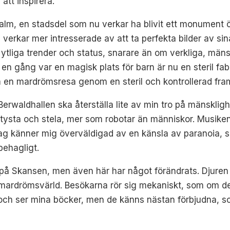
att inspirera.
rmalm, en stadsdel som nu verkar ha blivit ett monument ö
erkar mer intresserade av att ta perfekta bilder av sina 
ytliga trender och status, snarare än om verkliga, mäns
n gång var en magisk plats för barn är nu en steril fab
m en mardrömsresa genom en steril och kontrollerad fram
Berwaldhallen ska återställa lite av min tro på mänskli
r tysta och stela, mer som robotar än människor. Musiken
g känner mig överväldigad av en känsla av paranoia, s
behagligt.
å Skansen, men även här har något förändrats. Djuren s
mardrömsvärld. Besökarna rör sig mekaniskt, som om de
h ser mina böcker, men de känns nästan förbjudna, so