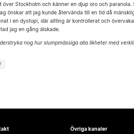
g ut över Stockholm och känner en djup oro och paranoia.
nskar att jag kunde återvända till en tid då mänsklig 
t i en dystopi, där allting är kontrollerat och övervaka
ad jag en gång älskade.
derstryka nog hur slumpmässiga alla likheter med verkli
7
takt
Övriga kanaler