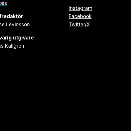
oss
Instagram
fredaktör
Facebook
se Levinsson
Twitter/X
arig utgivare
s Källgren