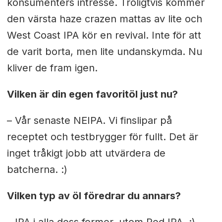
konsumenters intresse. Troligtvis kommer
den värsta haze crazen mattas av lite och
West Coast IPA kör en revival. Inte för att
de varit borta, men lite undanskymda. Nu
kliver de fram igen.
Vilken är din egen favoritöl just nu?
– Vår senaste NEIPA. Vi finslipar på
receptet och testbrygger för fullt. Det är
inget tråkigt jobb att utvärdera de
batcherna. :)
Vilken typ av öl föredrar du annars?
– IPA i alla dess former, utom Red IPA. :)