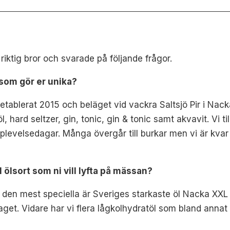
riktig bror och svarade på följande frågor.
 som gör er unika?
etablerat 2015 och beläget vid vackra Saltsjö Pir i Nac
 hard seltzer, gin, tonic, gin & tonic samt akvavit. Vi t
levelsedagar. Många övergår till burkar men vi är kvar m
ölsort som ni vill lyfta på mässan?
av den mest speciella är Sveriges starkaste öl Nacka X
laget. Vidare har vi flera lågkolhydratöl som bland anna