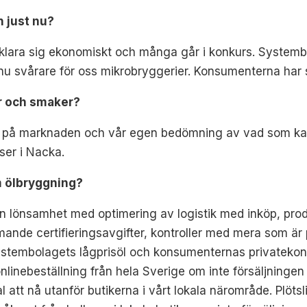
n just nu?
klara sig ekonomiskt och många går i konkurs. Systembo
nu svårare för oss mikrobryggerier. Konsumenterna har s
er och smaker?
er på marknaden och vår egen bedömning av vad som ka
nser i Nacka.
m ölbryggning?
n lönsamhet med optimering av logistik med inköp, prod
ande certifieringsavgifter, kontroller med mera som är pr
stembolagets lågprisöl och konsumenternas privatekonom
linebeställning från hela Sverige om inte försäljningen 
 att nå utanför butikerna i vårt lokala närområde. Plötsligt