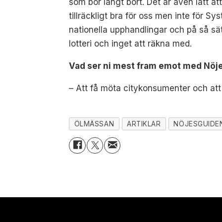
som bor långt bort. Det är även lätt att
tillräckligt bra för oss men inte för S
nationella upphandlingar och på så sätt 
lotteri och inget att räkna med.
Vad ser ni mest fram emot med Nö
– Att få möta citykonsumenter och att 
ÖLMÄSSAN
ARTIKLAR
NÖJESGUIDE