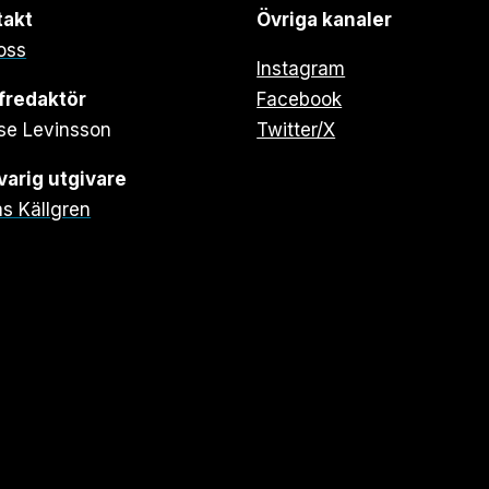
takt
Övriga kanaler
oss
Instagram
fredaktör
Facebook
se Levinsson
Twitter/X
arig utgivare
s Källgren