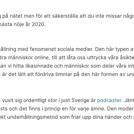
ig på nätet men för att säkerställa att du inte missar någ
bästa nöje år 2020.
rhållning med fenomenet sociala medier. Den här typen av
 människor online, till att låta oss uttrycka våra åsikter
an vi hitta likasinnade och människor som delar våra i
så är det lätt att fördriva timmar på den här formen av un
uxit sig ordentligt stor i just Sverige är
podcaster
. Jä
casts och det finns i princip en för varje ämne. Den mod
rfekt underhållningsmetod som friar upp dina händer och 