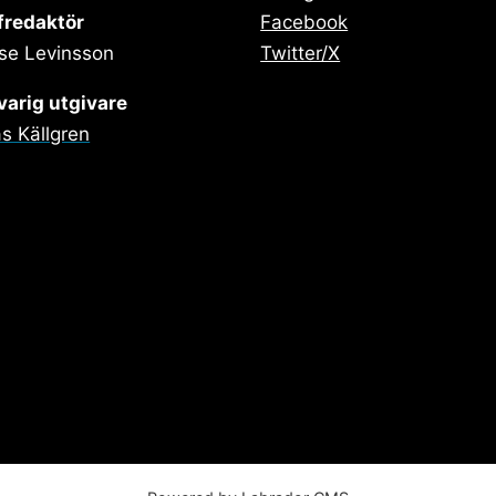
fredaktör
Facebook
se Levinsson
Twitter/X
arig utgivare
s Källgren