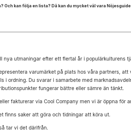
m? Och kan följa en lista? Då kan du mycket väl vara Nöjesguide
l nya utmaningar efter ett flertal år i populärkulturens tj
representera varumärket på plats hos våra partners, att v
lls i ordning. Du svarar i samarbete med marknadsavdelni
ributionspunkter fungerar bättre eller sämre än tänkt.
/eller fakturerar via Cool Company men vi är öppna för a
et finns saker att göra och tidningar att köra ut.
så tar vi det därifrån.