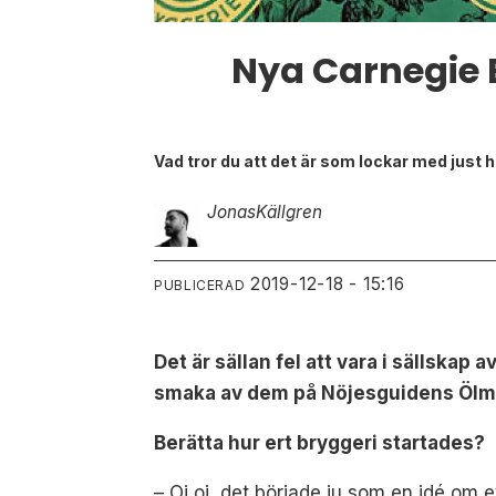
Nya Carnegie 
Vad tror du att det är som lockar med just
Jonas
Källgren
2019-12-18 - 15:16
PUBLICERAD
Det är sällan fel att vara i sällskap
smaka av dem på Nöjesguidens Ölm
Berätta hur ert bryggeri startade
– Oj oj, det började ju som en idé om 