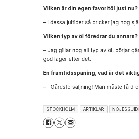
Vilken är din egen favoritöl just n
– I dessa jultider så dricker jag nog s
Vilken typ av öl föredrar du annar
– Jag gillar nog all typ av öl, börjar 
god lager efter det.
En framtidsspaning, vad är det vik
– Gårdsförsäljning! Man måste få dr
STOCKHOLM
ARTIKLAR
NÖJESGUID