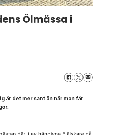
dens Ölmässa i
rig är det mer sant än när man får
gor.
 nästan där..) av hängivna ölälskare på