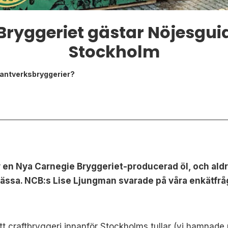
Bryggeriet gästar Nöjesgui
Stockholm
 hantverksbryggerier?
 av en Nya Carnegie Bryggeriet-producerad öl, och ald
ässa. NCB:s
Lise Ljungman
svarade på våra enkätfrå
s?
ett craftbryggeri innanför Stockholms tullar (vi hamnade