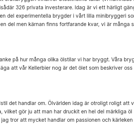
sådär 326 privata investerare. Idag är vi ett härligt 
n del experimentella brygder i vårt lilla minibryggeri so
 en del men kärnan finns fortfarande kvar, vi är många 
nke på hur många olika ölstilar vi har bryggt. Våra brygga
säga att vår Kellerbier nog är det ölet som beskriver oss 
stil det handlar om. Ölvärlden idag är otroligt roligt att
, vilket gör ju att man har druckit en hel del märkliga 
n jag tror att mycket handlar om passionen och kärleke