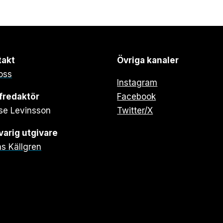
takt
Övriga kanaler
oss
Instagram
fredaktör
Facebook
se Levinsson
Twitter/X
arig utgivare
s Källgren