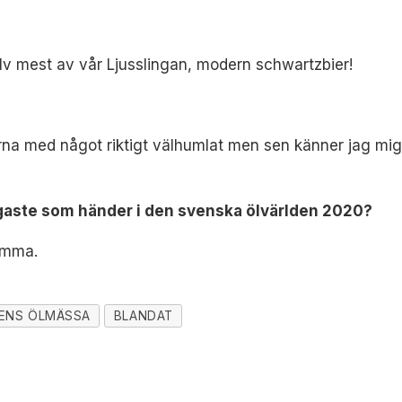
u?
jälv mest av vår Ljusslingan, modern schwartzbier!
s?
gärna med något riktigt välhumlat men sen känner jag mig 
tigaste som händer i den svenska ölvärlden 2020?
ömma.
ENS ÖLMÄSSA
BLANDAT