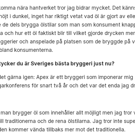
komma nära hantverket tror jag bidrar mycket. Det kän
jt i dunkel, inget har riktigt vetat vad öl är gjort av elle
 de dels brygga ölstilar som man som konsument knappt 
h hur ett öl faktiskt blir till vilket gjorde drycken mer l
ryggerier och anspelade på platsen som de bryggde på vilk
m bland konsumenterna.
 tycker du är Sveriges bästa bryggeri just nu?
 det gärna igen: Apex är ett bryggeri som imponerar mig
arkonferens för snart två år och det var det enda jag dr
där man brygger öl som innehåller allt möjligt men jag tr
till traditionerna och de rena ölstilarna. Jag tror inte s
en kommer vända tillbaks mer mot det traditionella.