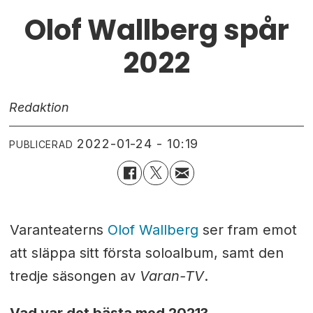
Olof Wallberg spår
2022
Redaktion
2022-01-24 - 10:19
PUBLICERAD
Varanteatern
s
Olof Wallberg
ser fram emot
att släppa sitt första soloalbum, samt den
tredje säsongen av
Varan-TV
.
Vad var det bästa med 2021?