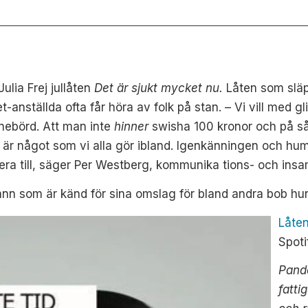
lia Frej jullåten
Det är sjukt mycket nu.
Låten som slä
anställda ofta får höra av folk på stan.
– Vi vill med g
nebörd. Att
man inte
hinner
swisha 100 kronor och på så 
r är något som vi alla gör ibland. Igenkänningen och hu
era till, säger Per Westberg, kommunika tions- och ins
nn som är känd för sina omslag för bland andra bob hu
Låte
Spot
Pande
fatti