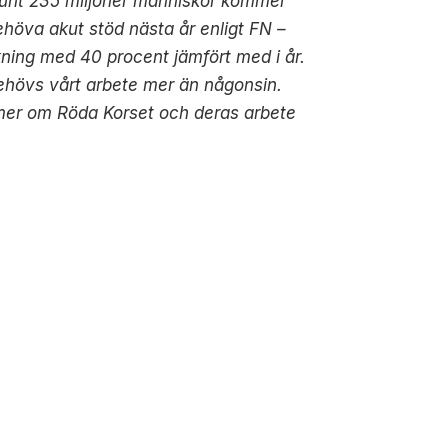
runt 235
miljoner människor kommer
ehöva akut stöd nästa år enligt FN –
kning med 40 procent
jämfört med i år.
ehövs vårt arbete mer än någonsin.
mer om Röda Korset och deras arbete