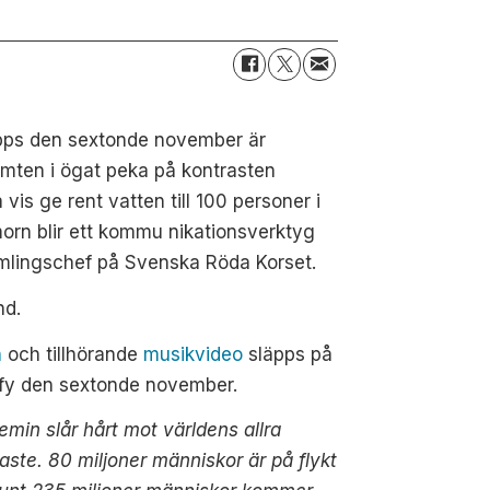
pps den sextonde november är
limten i ögat peka på kontrasten
vis ge rent vatten till 100 personer i
morn blir ett kommu nikationsverktyg
amlingschef på Svenska Röda Korset.
nd.
n
och tillhörande
musikvideo
släpps på
ify den sextonde november.
min slår hårt mot världens allra
gaste. 80 miljoner människor är på flykt