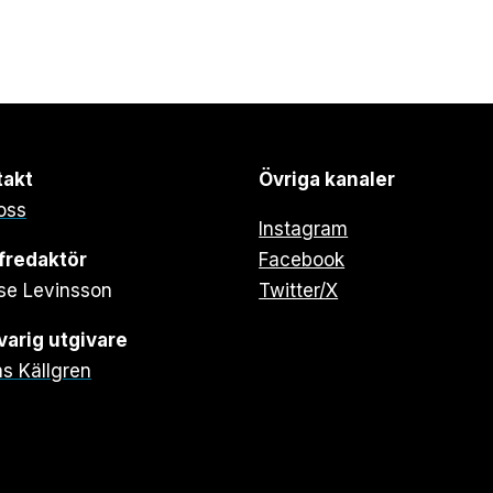
takt
Övriga kanaler
oss
Instagram
fredaktör
Facebook
se Levinsson
Twitter/X
arig utgivare
s Källgren