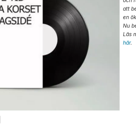
och 
att b
en ö
Nu b
Läs 
här
.