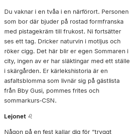
Du vaknar i en tvåa i en närförort. Personen
som bor där bjuder på rostad formfranska
med pistagekräm till frukost. Ni fortsätter
ses ett tag. Dricker naturvin i motljus och
röker cigg. Det här blir er egen Sommaren i
city, ingen av er har släktingar med ett ställe
i skärgården. Er kärlekshistoria är en
asfaltsblomma som livnär sig på gästlista
från Bby Gusi, pommes frites och
sommarkurs-CSN.
Lejonet
♌︎
Någon på en fest kallar dig för “tryggt