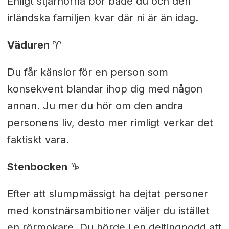
Enligt stjärnorna bor både du och den
irländska familjen kvar där ni är än idag.
Väduren
♈︎
Du får känslor för en person som
konsekvent blandar ihop dig med någon
annan. Ju mer du hör om den andra
personens liv, desto mer rimligt verkar det
faktiskt vara.
Stenbocken
♑︎
Efter att slumpmässigt ha dejtat personer
med konstnärsambitioner väljer du istället
en rörmokare. Du hörde i en dejtingpodd att