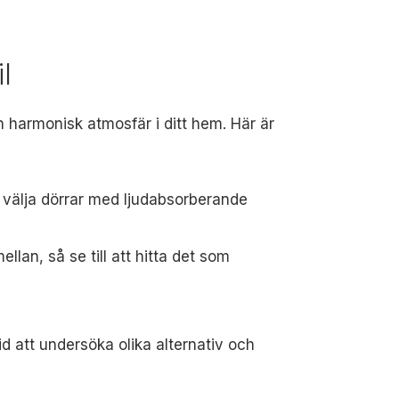
l
och harmonisk atmosfär i ditt hem. Här är
t välja dörrar med ljudabsorberande
llan, så se till att hitta det som
id att undersöka olika alternativ och