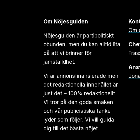
Om Nöjesguiden
Kon
Om 
Nöjesguiden är partipolitiskt
obunden, men du kan alltid lita
Che
på att vi brinner för
Fras
jämställdhet.
Ansv
Vi är annonsfinansierade men
Jona
det redaktionella innehållet är
just det – 100% redaktionellt.
Vi tror på den goda smaken
och vår publicistiska tanke
lyder som följer: Vi vill guida
dig till det bästa nöjet.