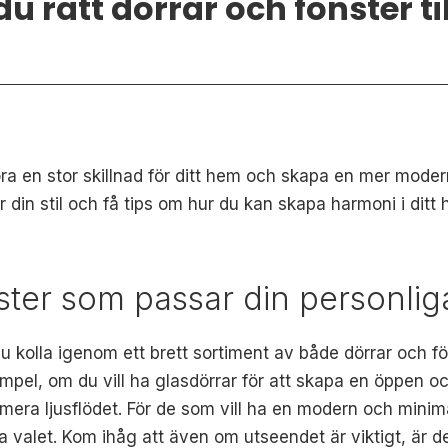
du rätt dörrar och fönster ti
öra en stor skillnad för ditt hem och skapa en mer modern 
 din stil och få tips om hur du kan skapa harmoni i dit
nster som passar din personli
u kolla igenom ett brett sortiment av både dörrar och fön
mpel, om du vill ha glasdörrar för att skapa en öppen oc
mera ljusflödet. För de som vill ha en modern och minima
a valet. Kom ihåg att även om utseendet är viktigt, är de