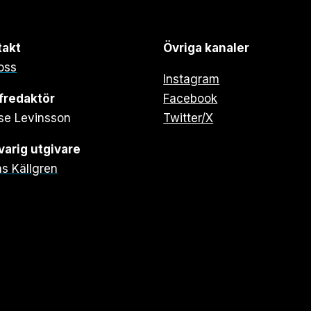
takt
Övriga kanaler
oss
Instagram
fredaktör
Facebook
se Levinsson
Twitter/X
arig utgivare
s Källgren